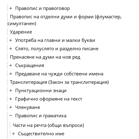
Правопис и правоговор
Правопис на отделни думи и форми (флумастер,
симултанен)
Ударение
Употреба на главни и малки букви
Слято, полуслято и разделно писане
Пренасяне на думи на нов ред
Съкращения
Предаване на чужди собствени имена
Транслитерация (Закон за транслитерация)
Пунктуационни знаци
Графично оформяне на текст
Членуване
Правопис и граматика
Части на речта (общи въпроси)
Съществително име