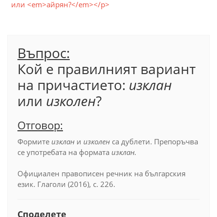
или <em>айрян?</em></p>
Въпрос:
Кой е правилният вариант
на причастието:
изклан
или
изколен
?
Отговор:
Формите
изклан
и
изколен
са дублети. Препоръчва
се употребата на формата
изклан.
Официален правописен речник на българския
език. Глаголи (2016), с. 226.
Споделете