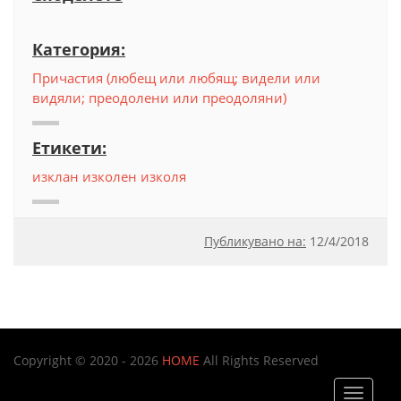
Категория:
Причастия (любещ или любящ; видели или
видяли; преодолени или преодоляни)
Етикети:
изклан
изколен
изколя
Публикувано на:
12
/
4/2018
Copyright © 2020 - 2026
HOME
All Rights Reserved
Toggle