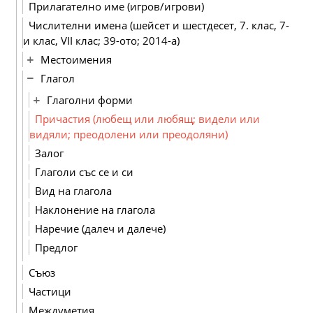
Прилагателно име (игров/игрови)
Числителни имена (шейсет и шестдесет, 7. клас, 7-
и клас, VІІ клас; 39-ото; 2014-а)
Местоимения
Глагол
Глаголни форми
Причастия (любещ или любящ; видели или
видяли; преодолени или преодоляни)
Залог
Глаголи със се и си
Вид на глагола
Наклонение на глагола
Наречие (далеч и далече)
Предлог
Съюз
Частици
Междуметия