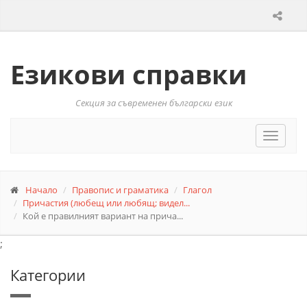
Езикови справки
Секция за съвременен български език
Toggle
navigat
Начало
Правопис и граматика
Глагол
Причастия (любещ или любящ; видел...
Кой е правилният вариант на прича...
;
Категории