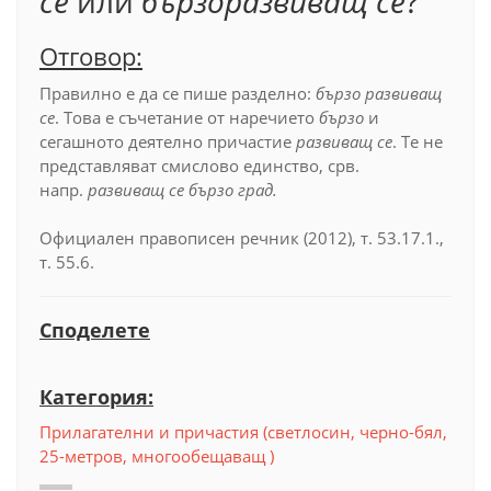
се
или
бързоразвиващ се
?
Отговор:
Правилно е да се пише разделно:
бързо развиващ
се
. Това е съчетание от наречието
бързо
и
сегашното деятелно причастие
развиващ се
. Те не
представляват смислово единство, срв.
напр.
развиващ се бързо град.
Официален правописен речник (2012), т. 53.17.1.,
т. 55.6.
Споделете
Категория:
Прилагателни и причастия (светлосин, черно-бял,
25-метров, многообещаващ )