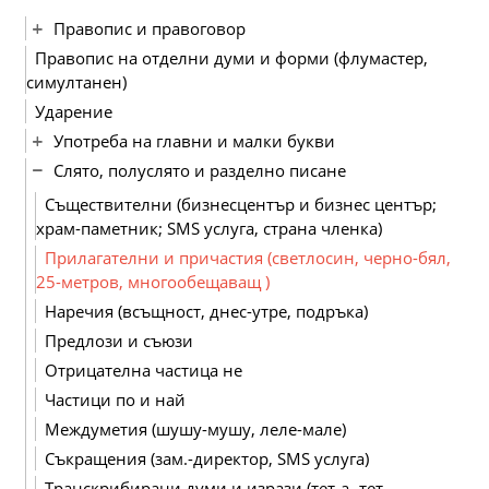
Правопис и правоговор
Правопис на отделни думи и форми (флумастер,
симултанен)
Ударение
Употреба на главни и малки букви
Слято, полуслято и разделно писане
Съществителни (бизнесцентър и бизнес център;
храм-паметник; SMS услуга, страна членка)
Прилагателни и причастия (светлосин, черно-бял,
25-метров, многообещаващ )
Наречия (всъщност, днес-утре, подръка)
Предлози и съюзи
Отрицателна частица не
Частици по и най
Междуметия (шушу-мушу, леле-мале)
Съкращения (зам.-директор, SMS услуга)
Транскрибирани думи и изрази (тет-а- тет,