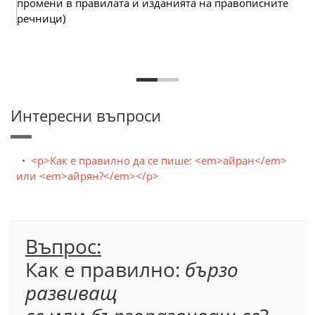
промени в правилата и изданията на правописните
речници)
Интересни въпроси
<p>Как е правилно да се пише: <em>айран</em>
или <em>айрян?</em></p>
Въпрос:
Как е правилно:
бързо
развиващ