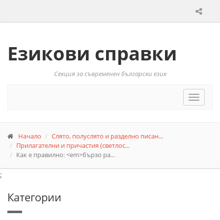
Езикови справки
Секция за съвременен български език
Toggle
navigat
Начало
Слято, полуслято и разделно писан...
Прилагателни и причастия (светлос...
Как е правилно: <em>бързо ра...
;
Категории