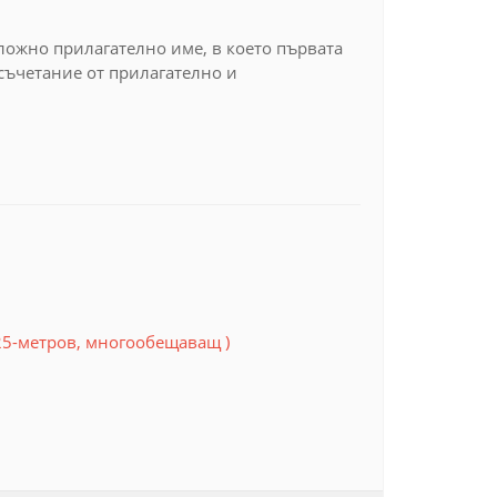
сложно прилагателно име, в което първата
осъчетание от прилагателно и
25-метров, многообещаващ )