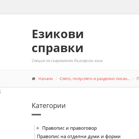
Езикови
справки
Секция за съвременен български език
Начало
Слято, полуслято и разделно писан...
П
;
Категории
Правопис и правоговор
Правопис на отделни думи и форми