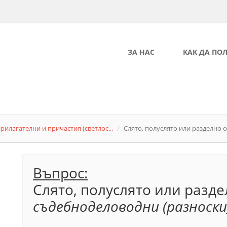
ЗА НАС
КАК ДА ПО
рилагателни и причастия (светлос...
Слято, полуслято или разделно се
Въпрос:
Слято, полуслято или разд
съдебноделоводни (разноски