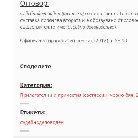
Отговор:
Съдебноделоводни
(разноски)
се пише слято. Това е 
съставка пояснява втората и е образувано от слов
съществително име (
съдебно деловодство
).
Официален правописен речник (2012), т. 53.10.
Споделете
Категория:
Прилагателни и причастия (светлосин, черно-бял, 
Етикети:
съдебноделоводен