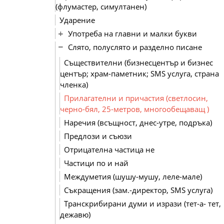
(флумастер, симултанен)
Ударение
Употреба на главни и малки букви
Слято, полуслято и разделно писане
Съществителни (бизнесцентър и бизнес
център; храм-паметник; SMS услуга, страна
членка)
Прилагателни и причастия (светлосин,
черно-бял, 25-метров, многообещаващ )
Наречия (всъщност, днес-утре, подръка)
Предлози и съюзи
Отрицателна частица не
Частици по и най
Междуметия (шушу-мушу, леле-мале)
Съкращения (зам.-директор, SMS услуга)
Транскрибирани думи и изрази (тет-а- тет,
дежавю)