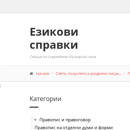
Езикови
справки
Секция за съвременен български език
Начало
Слято, полуслято и разделно писан...
П
;
Категории
Правопис и правоговор
Правопис на отделни думи и форми