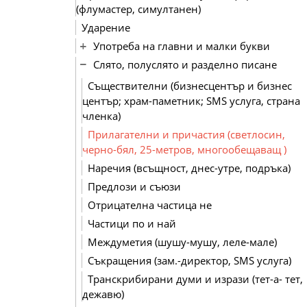
(флумастер, симултанен)
Ударение
Употреба на главни и малки букви
Слято, полуслято и разделно писане
Съществителни (бизнесцентър и бизнес
център; храм-паметник; SMS услуга, страна
членка)
Прилагателни и причастия (светлосин,
черно-бял, 25-метров, многообещаващ )
Наречия (всъщност, днес-утре, подръка)
Предлози и съюзи
Отрицателна частица не
Частици по и най
Междуметия (шушу-мушу, леле-мале)
Съкращения (зам.-директор, SMS услуга)
Транскрибирани думи и изрази (тет-а- тет,
дежавю)