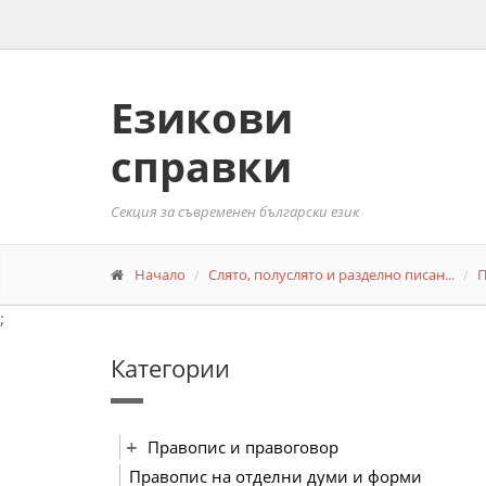
Езикови
справки
Секция за съвременен български език
Начало
Слято, полуслято и разделно писан...
П
;
Категории
Правопис и правоговор
Правопис на отделни думи и форми