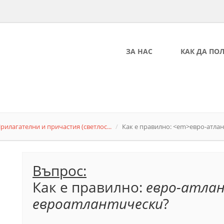
ЗА НАС
КАК ДА ПО
рилагателни и причастия (светлос...
Как е правилно: <em>евро-атлант
Въпрос:
Как е правилно:
евро-атла
евроатлантически
?