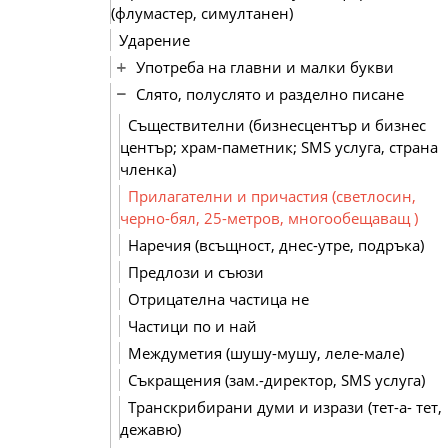
(флумастер, симултанен)
Ударение
Употреба на главни и малки букви
Слято, полуслято и разделно писане
Съществителни (бизнесцентър и бизнес
център; храм-паметник; SMS услуга, страна
членка)
Прилагателни и причастия (светлосин,
черно-бял, 25-метров, многообещаващ )
Наречия (всъщност, днес-утре, подръка)
Предлози и съюзи
Отрицателна частица не
Частици по и най
Междуметия (шушу-мушу, леле-мале)
Съкращения (зам.-директор, SMS услуга)
Транскрибирани думи и изрази (тет-а- тет,
дежавю)