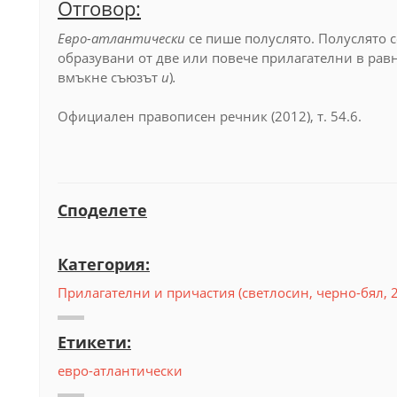
Отговор:
Евро-атлантически
се пише полуслято. Полуслято 
образувани от две или повече прилагателни в рав
вмъкне съюзът
и
)
.
Официален правописен речник (2012), т. 54.6.
Споделете
Категория:
Прилагателни и причастия (светлосин, черно-бял, 
Етикети:
евро-атлантически