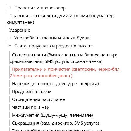
Правопис и правоговор
Правопис на отделни думи и форми (флумастер,
симултанен)
Ударение
Употреба на главни и малки букви
Слято, полуслято и разделно писане
Съществителни (бизнесцентър и бизнес център;
храм-паметник; SMS услуга, страна членка)
Прилагателни и причастия (светлосин, черно-бял,
25-метров, многообещаващ )
Наречия (всъщност, днес-утре, подръка)
Предлози и съюзи
Отрицателна частица не
Частици по и най
Междуметия (шушу-мушу, леле-мале)
Съкращения (зам.-директор, SMS услуга)
Транскрибирани думи и изрази (тет-а- тет,