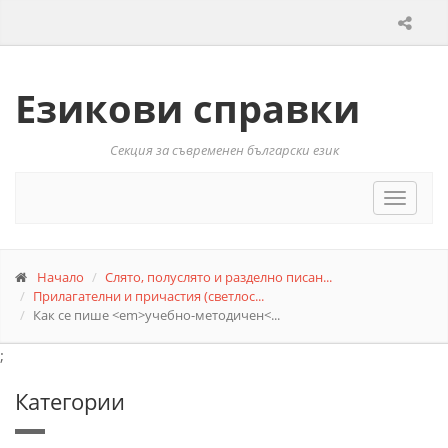
Езикови справки
Секция за съвременен български език
Toggle
navigat
Начало
Слято, полуслято и разделно писан...
Прилагателни и причастия (светлос...
Как се пише <em>учебно-методичен<...
;
Категории