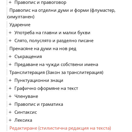
Правопис и правоговор
Правопис на отделни думи и форми (флумастер,
симултанен)
Ударение
Употреба на главни и малки букви
Слято, полуслято и разделно писане
Пренасяне на думи на нов ред
Съкращения
Предаване на чужди собствени имена
Транслитерация (Закон за транслитерация)
Пунктуационни знаци
Графично оформяне на текст
Членуване
Правопис и граматика
Синтаксис
Лексика
Редактиране (стилистична редакция на текста)