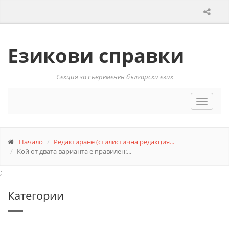
Езикови справки
Секция за съвременен български език
Toggle
navigat
Начало
Редактиране (стилистична редакция...
Кой от двата варианта е правилен:...
;
Категории