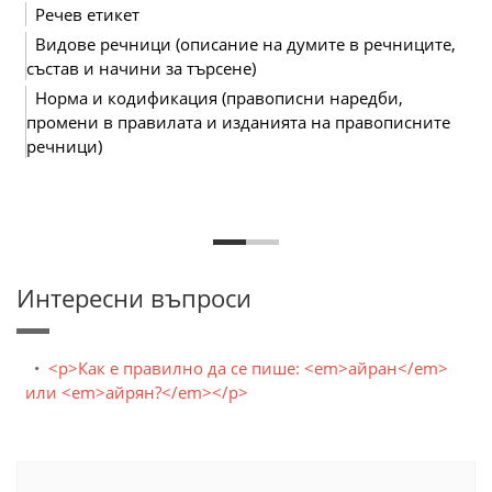
Речев етикет
Видове речници (описание на думите в речниците,
състав и начини за търсене)
Норма и кодификация (правописни наредби,
промени в правилата и изданията на правописните
речници)
Интересни въпроси
<p>Как е правилно да се пише: <em>айран</em>
или <em>айрян?</em></p>