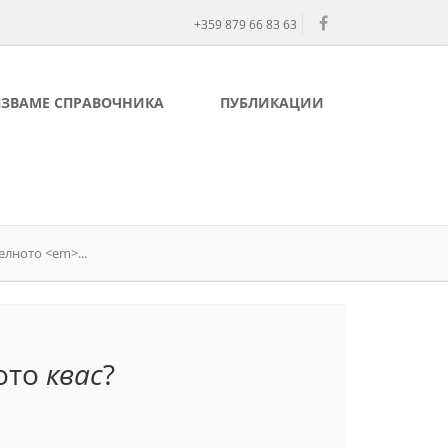
+359 879 66 83 63
ЛЗВАМЕ СПРАВОЧНИКА
ПУБЛИКАЦИИ
елното <em>...
ното
квас
?