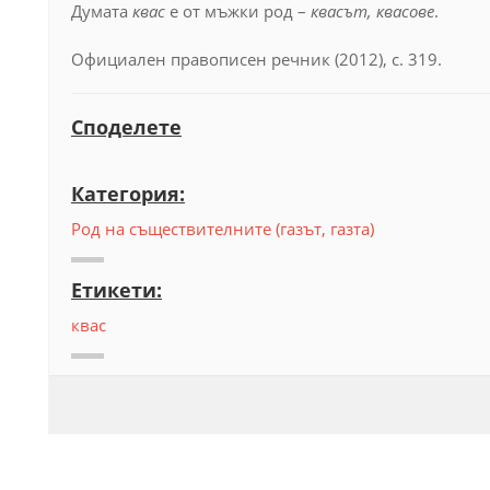
Думата
квас
е от мъжки род –
квасът, квасове
.
Официален правописен речник (2012), с. 319.
Споделете
Категория:
Род на съществителните (газът, газта)
Етикети:
квас