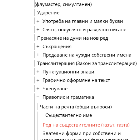
(флумастер, симултанен)
Ударение
Употреба на главни и малки букви
Слято, полуслято и разделно писане
Пренасяне на думи на нов ред
Съкращения
Предаване на чужди собствени имена
Транслитерация (Закон за транслитерация)
Пунктуационни знаци
Графично оформяне на текст
Членуване
Правопис и граматика
Части на речта (общи въпроси)
Съществително име
Род на съществителните (газът, газта)
Звателни форми при собствени и