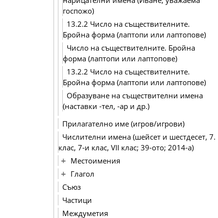
нарицателни имена (Иване, уважаема
госпожо)
13.2.2 Число на съществителните.
Бройна форма (лаптопи или лаптопове)
Число на съществителните. Бройна
форма (лаптопи или лаптопове)
13.2.2 Число на съществителните.
Бройна форма (лаптопи или лаптопове)
Образуване на съществителни имена
(наставки -тел, -ар и др.)
Прилагателно име (игров/игрови)
Числителни имена (шейсет и шестдесет, 7.
клас, 7-и клас, VІІ клас; 39-ото; 2014-а)
Местоимения
Глагол
Съюз
Частици
Междуметия