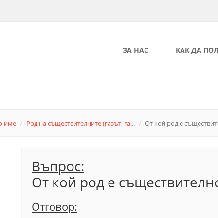
ЗА НАС
КАК ДА ПО
о име
Род на съществителните (газът, га...
От кой род е съществит
Въпрос:
От кой род е съществител
Отговор: