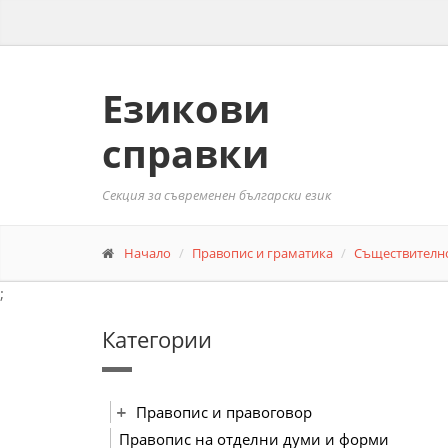
Езикови
справки
Секция за съвременен български език
Начало
Правопис и граматика
Съществителн
;
Категории
Правопис и правоговор
Правопис на отделни думи и форми