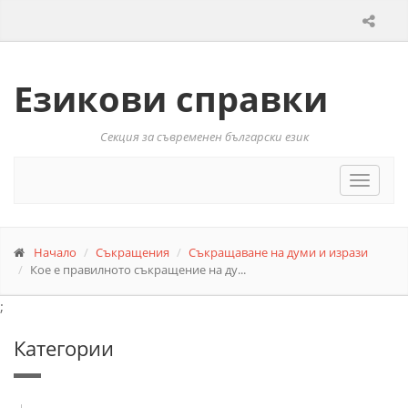
Езикови справки
Секция за съвременен български език
Toggle
navigat
Начало
Съкращения
Съкращаване на думи и изрази
Кое е правилното съкращение на ду...
;
Категории