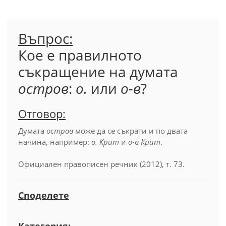
Въпрос:
Кое е правилното
съкращение на думата
остров
:
о.
или
о-в
?
Отговор:
Думата
остров
може да се съкрати и по двата
начина, например:
о. Крит
и
о-в Крит
.
Официален правописен речник (2012), т. 73.
Споделете