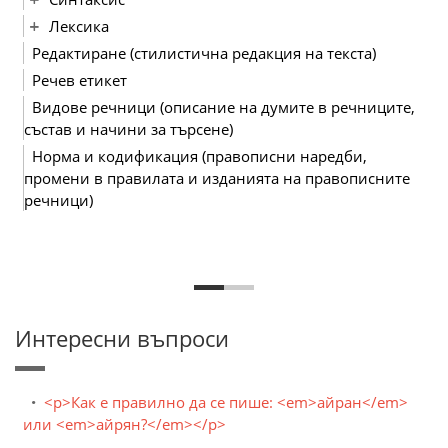
Лексика
Редактиране (стилистична редакция на текста)
Речев етикет
Видове речници (описание на думите в речниците,
състав и начини за търсене)
Норма и кодификация (правописни наредби,
промени в правилата и изданията на правописните
речници)
Интересни въпроси
<p>Как е правилно да се пише: <em>айран</em>
или <em>айрян?</em></p>