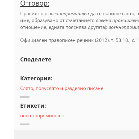
Отговор:
Правилно е
военнопромишлен
да се напише слято,
име, образувано от съчетанието
военна промишлен
отношение, едната пояснява другата):
военнопроми
Официален правописен речник (2012), т. 53.10., с. 
Споделете
Категория:
Слято, полуслято и разделно писане
Етикети:
военнопромишлен