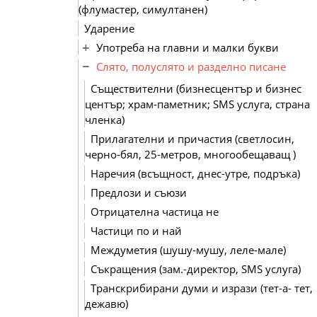
(флумастер, симултанен)
Ударение
Употреба на главни и малки букви
Слято, полуслято и разделно писане
Съществителни (бизнесцентър и бизнес
център; храм-паметник; SMS услуга, страна
членка)
Прилагателни и причастия (светлосин,
черно-бял, 25-метров, многообещаващ )
Наречия (всъщност, днес-утре, подръка)
Предлози и съюзи
Отрицателна частица не
Частици по и най
Междуметия (шушу-мушу, леле-мале)
Съкращения (зам.-директор, SMS услуга)
Транскрибирани думи и изрази (тет-а- тет,
дежавю)