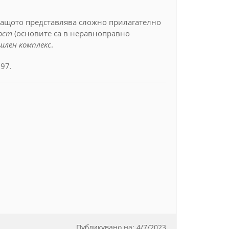
 защото представлява сложно прилагателно
ост
(основите са в неравноправно
шлен комплекс
.
197.
Публикувано на:
4
/
7/2023