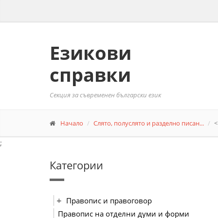
Езикови
справки
Секция за съвременен български език
Начало
Слято, полуслято и разделно писан...
<
;
Категории
Правопис и правоговор
Правопис на отделни думи и форми