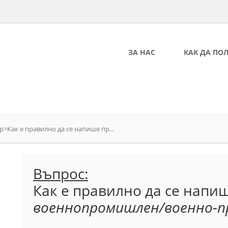
ЗА НАС
КАК ДА ПО
p>Как е правилно да се напише пр...
Въпрос:
Как е правилно да се напи
военнопромишлен/военно-пр