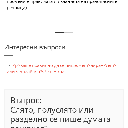
промени в правилата и изданията на правописните
речници)
Интересни въпроси
<p>Как е правилно да се пише: <em>айран</em>
или <em>айрян?</em></p>
Въпрос:
Слято, полуслято или
разделно се пише думата