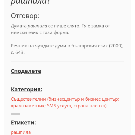
рашпила
?
Отговор:
Думата
рашпила
се пише слято. Тя е замка от
немски език с тази форма.
Речник на чуждите думи в българския език (2000),
с. 643.
Споделете
Категория:
Съществителни (бизнесцентър и бизнес център;
храм-паметник; SMS услуга, страна членка)
Етикети:
рашпила