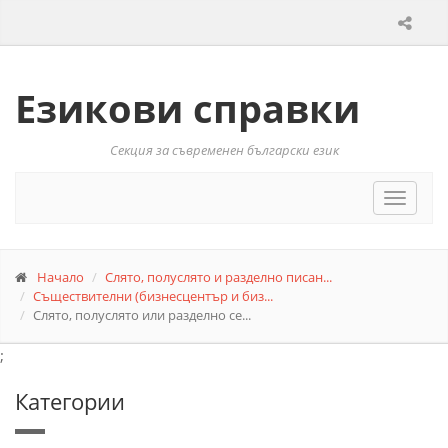
Езикови справки
Секция за съвременен български език
Toggle
navigat
Начало
Слято, полуслято и разделно писан...
Съществителни (бизнесцентър и биз...
Слято, полуслято или разделно се...
;
Категории