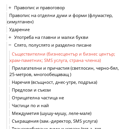
Правопис и правоговор
Правопис на отделни думи и форми (флумастер,
симултанен)
Ударение
Употреба на главни и малки букви
Слято, полуслято и разделно писане
Съществителни (бизнесцентър и бизнес център;
храм-паметник; SMS услуга, страна членка)
Прилагателни и причастия (светлосин, черно-бял,
25-метров, многообещаващ )
Наречия (всъщност, днес-утре, подръка)
Предлози и съюзи
Отрицателна частица не
Частици по и най
Междуметия (шушу-мушу, леле-мале)
Съкращения (зам.-директор, SMS услуга)
Транскрибирани думи и изрази (тет-а- тет,