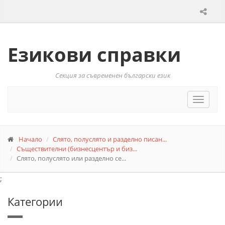
Езикови справки
Секция за съвременен български език
Toggle
navigat
Начало
Слято, полуслято и разделно писан...
Съществителни (бизнесцентър и биз...
Слято, полуслято или разделно се...
;
Категории