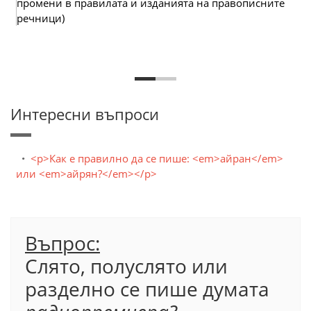
промени в правилата и изданията на правописните
речници)
Интересни въпроси
<p>Как е правилно да се пише: <em>айран</em>
или <em>айрян?</em></p>
Въпрос:
Слято, полуслято или
разделно се пише думата