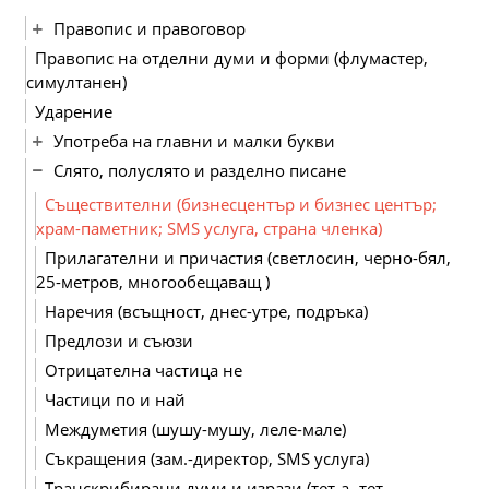
Правопис и правоговор
Правопис на отделни думи и форми (флумастер,
симултанен)
Ударение
Употреба на главни и малки букви
Слято, полуслято и разделно писане
Съществителни (бизнесцентър и бизнес център;
храм-паметник; SMS услуга, страна членка)
Прилагателни и причастия (светлосин, черно-бял,
25-метров, многообещаващ )
Наречия (всъщност, днес-утре, подръка)
Предлози и съюзи
Отрицателна частица не
Частици по и най
Междуметия (шушу-мушу, леле-мале)
Съкращения (зам.-директор, SMS услуга)
Транскрибирани думи и изрази (тет-а- тет,