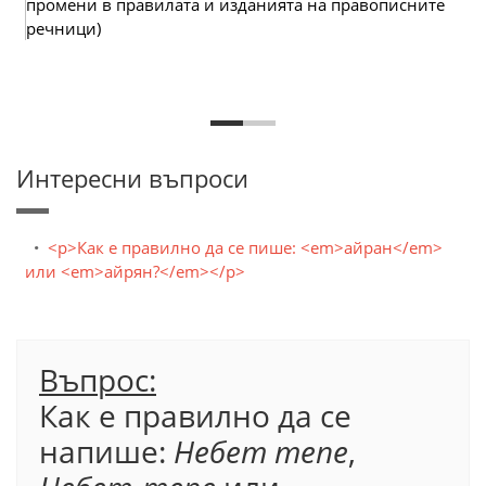
промени в правилата и изданията на правописните
речници)
Интересни въпроси
<p>Как е правилно да се пише: <em>айран</em>
или <em>айрян?</em></p>
Въпрос:
Как е правилно да се
напише:
Небет тепе
,