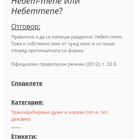
Небет-тепе
или
Небеттепе
?
Отговор:
Правилно е да се напише разделно:
Небет тепе
.
Това е собствено име от чужд език и се пише
според оригиналната си форма.
Официален правописен речник (2012), т. 32.6.
Споделете
Категория:
Транскрибирани думи и изрази (тет-а- тет,
дежавю)
Етикети: