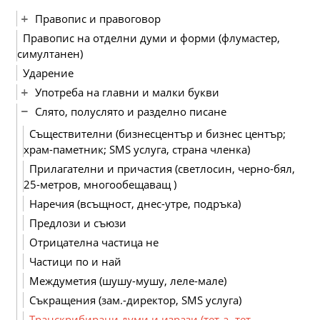
Правопис и правоговор
Правопис на отделни думи и форми (флумастер,
симултанен)
Ударение
Употреба на главни и малки букви
Слято, полуслято и разделно писане
Съществителни (бизнесцентър и бизнес център;
храм-паметник; SMS услуга, страна членка)
Прилагателни и причастия (светлосин, черно-бял,
25-метров, многообещаващ )
Наречия (всъщност, днес-утре, подръка)
Предлози и съюзи
Отрицателна частица не
Частици по и най
Междуметия (шушу-мушу, леле-мале)
Съкращения (зам.-директор, SMS услуга)
Транскрибирани думи и изрази (тет-а- тет,