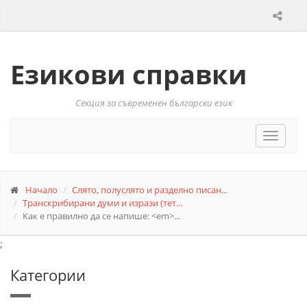
Езикови справки
Секция за съвременен български език
Toggle
navigat
Начало
Слято, полуслято и разделно писан...
Транскрибирани думи и изрази (тет...
Как е правилно да се напише: <em>...
;
Категории