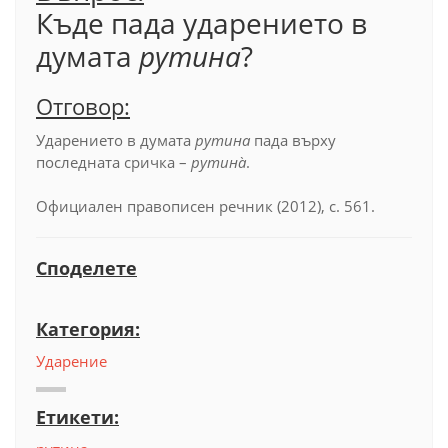
Къде пада ударението в
думата
рутина
?
Отговор:
Ударението в думата
рутина
пада върху
последната сричка –
рутин
а̀
.
Официален правописен речник (2012), с. 561.
Споделете
Категория:
Ударение
Етикети: