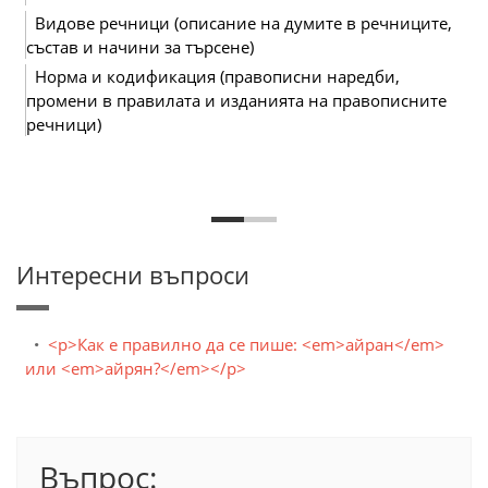
Видове речници (описание на думите в речниците,
състав и начини за търсене)
Норма и кодификация (правописни наредби,
промени в правилата и изданията на правописните
речници)
Интересни въпроси
<p>Как е правилно да се пише: <em>айран</em>
или <em>айрян?</em></p>
Въпрос: