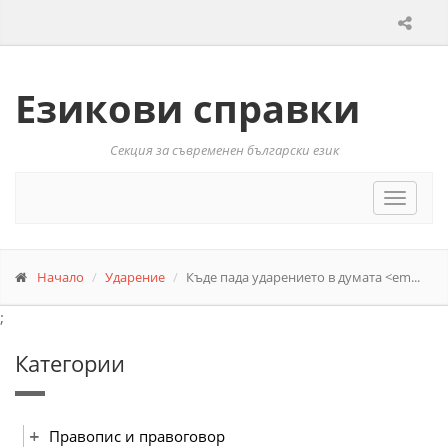
Езикови справки
Секция за съвременен български език
Toggle
navigat
Начало
Ударение
Къде пада ударението в думата <em...
;
Категории
Правопис и правоговор