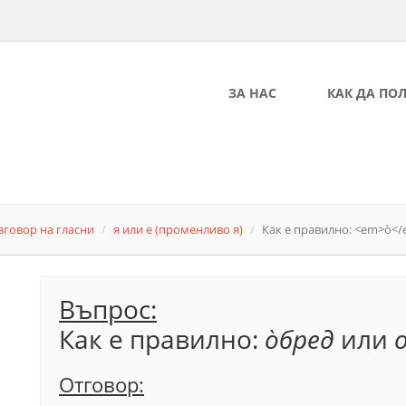
ЗА НАС
КАК ДА ПО
зговор на гласни
я или е (променливо я)
Как е правилно: <em>о̀<
Въпрос:
Как е правилно:
о̀
бред
или
Отговор: