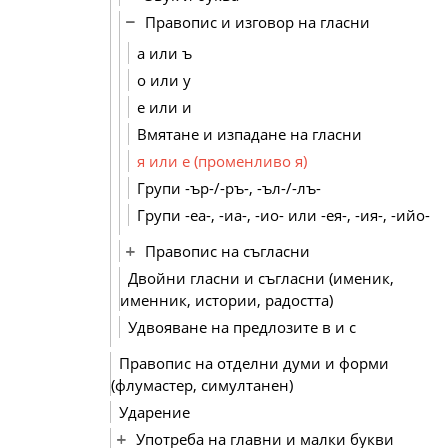
Правопис и изговор на гласни
а или ъ
о или у
е или и
Вмятане и изпадане на гласни
я или е (променливо я)
Групи -ър-/-ръ-, -ъл-/-лъ-
Групи -еа-, -иа-, -ио- или -ея-, -ия-, -ийо-
Правопис на съгласни
Двойни гласни и съгласни (именик,
именник, истории, радостта)
Удвояване на предлозите в и с
Правопис на отделни думи и форми
(флумастер, симултанен)
Ударение
Употреба на главни и малки букви