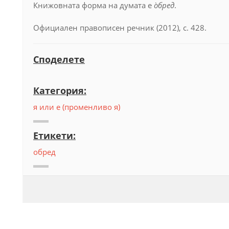
Книжовната форма на думата е
о̀бред
.
Официален правописен речник (2012), с. 428.
Споделете
Категория:
я или е (променливо я)
Етикети:
обред