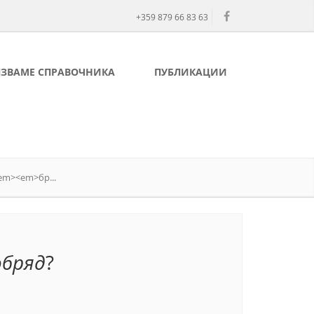
+359 879 66 83 63
ЛЗВАМЕ СПРАВОЧНИКА
ПУБЛИКАЦИИ
/em><em>бр...
обряд
?