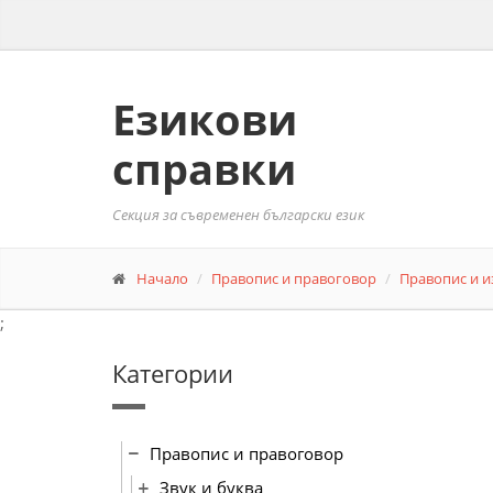
Езикови
справки
Секция за съвременен български език
Начало
Правопис и правоговор
Правопис и и
;
Категории
Правопис и правоговор
Звук и буква