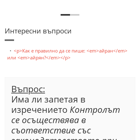
Интересни въпроси
<p>Как е правилно да се пише: <em>айран</em>
или <em>айрян?</em></p>
Въпрос:
Има ли запетая в
изречението
Контролът
се осъществява в
съответствие със