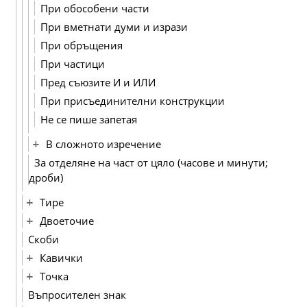
При обособени части
При вметнати думи и изрази
При обръщения
При частици
Пред съюзите И и ИЛИ
При присъединителни конструкции
Не се пише запетая
В сложното изречение
За отделяне на част от цяло (часове и минути;
дроби)
Тире
Двоеточие
Скоби
Кавички
Точка
Въпросителен знак