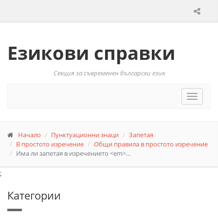
Езикови справки
Секция за съвременен български език
Toggle
navigat
Начало
Пунктуационни знаци
Запетая
В простото изречение
Общи правила в простото изречение
Има ли запетая в изречението <em>...
;
Категории