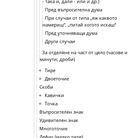
- така и, дали - или и др.)
Пред въпросителна дума
При случаи от типа „яж каквото
намериш“, „питай когото искаш“
Пред уточняваща дума
Други случаи
За отделяне на част от цяло (часове и
минути; дроби)
Тире
Двоеточие
Скоби
Кавички
Точка
Въпросителен знак
Удивителен знак
Многоточие
Дефис (малко тире)