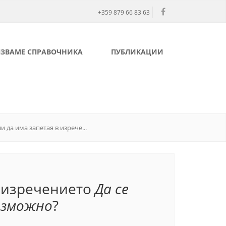
+359 879 66 83 63
ЛЗВАМЕ СПРАВОЧНИКА
ПУБЛИКАЦИИ
и да има запетая в изрече...
в изречението
Да се
ъзможно
?