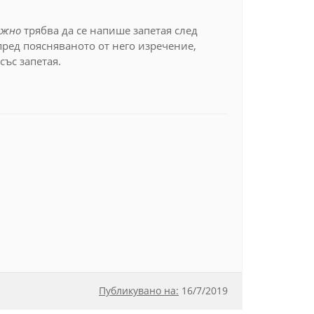
ожно
трябва да се напише запетая след
пред поясняваното от него изречение,
със запетая.
Публикувано на:
16
/
7/2019