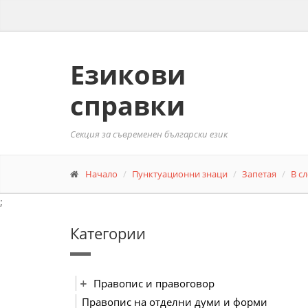
Езикови
справки
Секция за съвременен български език
Начало
Пунктуационни знаци
Запетая
В с
;
Категории
Правопис и правоговор
Правопис на отделни думи и форми