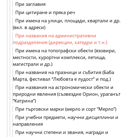
При заглавия
При цитиране и пряка реч
При имена на улици, площади, квартали и др.
(вкл. в адреси)
При названия на административни
подразделения (дирекции, катедри и т.н.)
При имена на топографски обекти (язовири,
местности, курортни комплекси, летища,
магистрали и др.)
При названия на празници и събития (Баба
Марта, фестивал “Любовта е лудост” и под.)
При названия на астрономически обекти и
природни явления (съзвездие Орион, ураганът
“Катрина”)
При търговски марки (мерло и сорт ”Мерло”)
При учебни предмети, научни дисциплини и
направления
При научни степени и звания, награди и