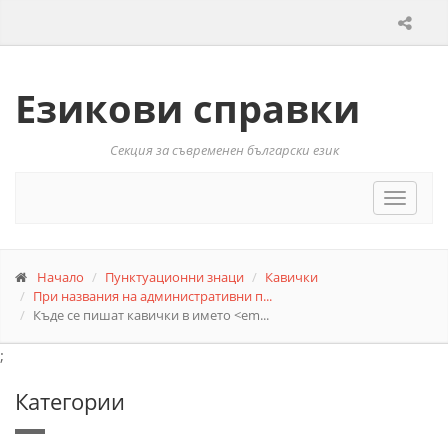
Езикови справки
Секция за съвременен български език
Toggle
navigat
Начало
Пунктуационни знаци
Кавички
При названия на административни п...
Къде се пишат кавички в името <em...
;
Категории