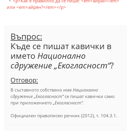
<p>Как е правилно да се пише: <em>айран</em>
или <em>айрян?</em></p>
Въпрос:
Къде се пишат кавички в
името
Национално
сдружение „Екогласност“
?
Отговор:
В съставното собствено име
Национално
сдружение „Екогласност“
се пишат кавички само
при приложението
„Екогласност“
.
Официален правописен речник (2012), т. 104.3.1.