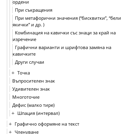
ордени
При съкращения
При метафорични значения (“бисквитки”, “бели
якички” и др. )
Комбинация на кавички със знаци за край на
изречение
Графични варианти и шрифтова замяна на
кавичките
Други случаи
Точка
Въпросителен знак
Удивителен знак
Многоточие
Дефис (малко тире)
Шпация (интервал)
Графично оформяне на текст
Членуване