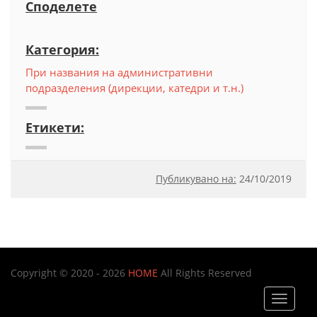
Споделете
Категория:
При названия на административни
подразделения (дирекции, катедри и т.н.)
Етикети:
Публикувано на:
24
/
10/2019
Copyright © 2020 - 2026
HOME
All Rights Reserved
Toggle
navigat