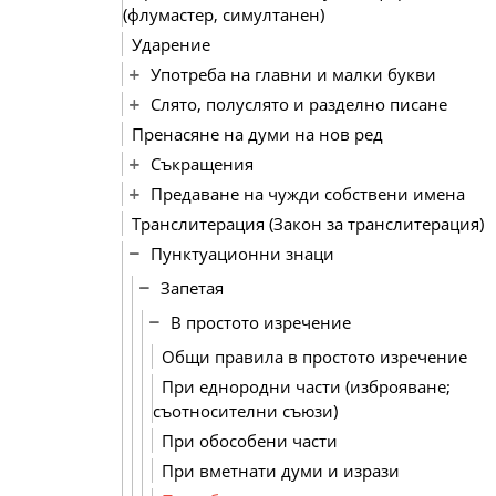
(флумастер, симултанен)
Ударение
Употреба на главни и малки букви
Слято, полуслято и разделно писане
Пренасяне на думи на нов ред
Съкращения
Предаване на чужди собствени имена
Транслитерация (Закон за транслитерация)
Пунктуационни знаци
Запетая
В простото изречение
Общи правила в простото изречение
При еднородни части (изброяване;
съотносителни съюзи)
При обособени части
При вметнати думи и изрази