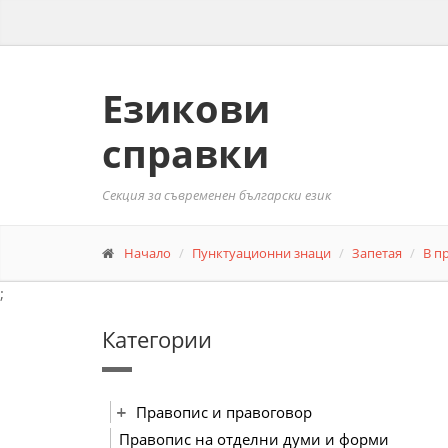
Езикови
справки
Секция за съвременен български език
Начало
Пунктуационни знаци
Запетая
В п
;
Категории
Правопис и правоговор
Правопис на отделни думи и форми