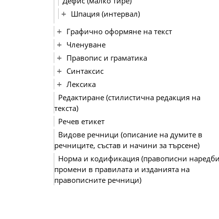
Дефис (малко тире)
Шпация (интервал)
Графично оформяне на текст
Членуване
Правопис и граматика
Синтаксис
Лексика
Редактиране (стилистична редакция на
текста)
Речев етикет
Видове речници (описание на думите в
речниците, състав и начини за търсене)
Норма и кодификация (правописни наредби
промени в правилата и изданията на
правописните речници)