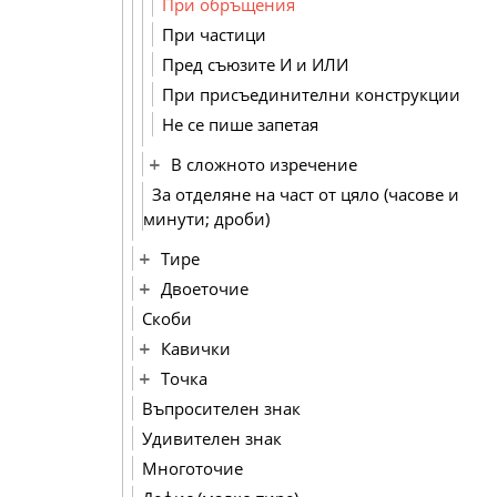
При обръщения
При частици
Пред съюзите И и ИЛИ
При присъединителни конструкции
Не се пише запетая
В сложното изречение
За отделяне на част от цяло (часове и
минути; дроби)
Тире
Двоеточие
Скоби
Кавички
Точка
Въпросителен знак
Удивителен знак
Многоточие