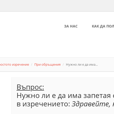
ЗА НАС
КАК ДА ПО
ростото изречение
При обръщения
Нужно ли е да има...
Въпрос:
Нужно ли е да има запетая
в изречението:
Здравейте, ко