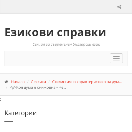
Езикови справки
Секция за съвременен български език
Toggle
navigat
Начало
Лексика
Стилистична характеристика на дум...
<p>Коя дума е книжовна – <e...
;
Категории