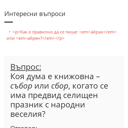
Интересни въпроси
<p>Как е правилно да се пише: <em>айран</em>
или <em>айрян?</em></p>
Въпрос:
Коя дума е книжовна –
събор
или
сбор
, когато се
има предвид селищен
празник с народни
веселия?