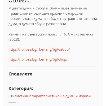
Отговор:
И двете думи –
събор
и
сбор
– имат значение
‘традиционен селищен празник с народни
веселия’, като думата
събор
е неутрална книжовна
дума, а думата
сбор
е разговорна.
Речник на българския език. Т. 16. С – системност
(2023).
https://ibl.bas.bg/rbe/lang/bg/събор/
https://ibl.bas.bg/rbe/lang/bg/сбор/
Споделете
Категория:
Стилистична характеристика на думи и изрази