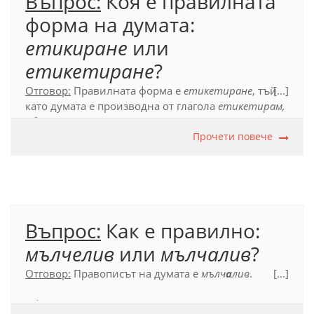
Въпрос:
Коя е правилната
форма на думата:
етикиране
или
етикетиране
?
Отговор:
Правилната форма е
етикетиране
, тъй
[...]
като думата е производна от глагола
етикетирам,
образуван от съществителното име
етикет
.
Прочети повече
Официален правописен речник (2012), с. 258.
Въпрос:
Как е правилно:
мълчелив
или
мълчалив
?
Отговор:
Правописът на думата е
мълч
а
лив
.
[...]
Официален правописен речник (2012), с. 388.