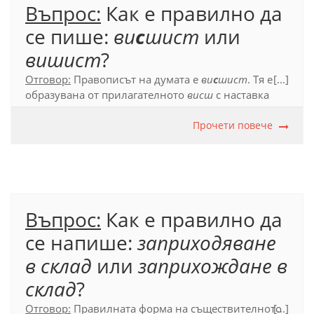
Въпрос:
Как е правилно да
се пише:
ви
с
шист
или
вишист
?
Отговор:
Правописът на думата е
ви
с
шист
. Тя е
[...]
образувана от прилагателното
висш
с наставка
-ист.
Прочети повече
Официален правописен речник (2012), с. 194.
Въпрос:
Как е правилно да
се напише:
заприходяване
в склад
или
заприхождане в
склад
?
Отговор:
Правилната форма на съществителното
[...]