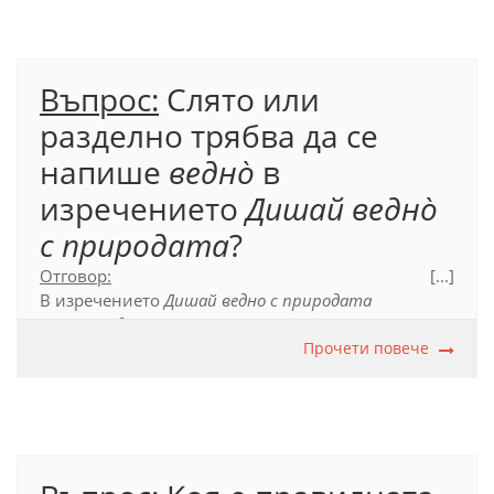
Въпрос:
Слято или
разделно трябва да се
напише
ведно̀
в
изречението
Дишай ведно̀
с природата
?
Отговор:
[...]
В изречението
Дишай ведно с природата
думата
ведно
се пише слято, тъй като е наречие, а
не съчетание от предлог и числително име.
Прочети повече
Срв.:
В едно мигновение ми се откри цялата
истина
.
Официален правописен речник (2012), с. 188.