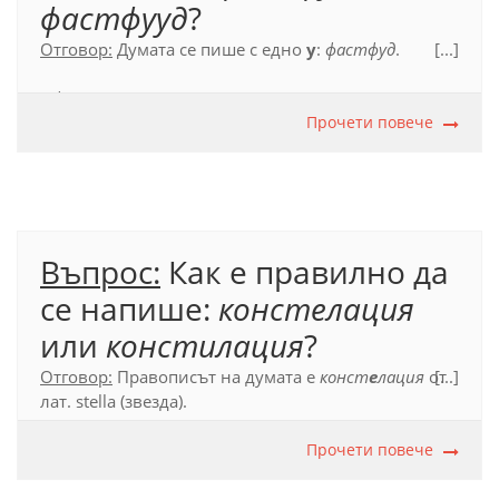
фастфууд
?
Отговор:
Думата се пише с едно
у
:
фастфуд
.
[...]
Официален правописен речник (2012), с. 639.
Прочети повече
Въпрос:
Как е правилно да
се напише:
констелация
или
констилация
?
Отговор:
Правописът на думата е
конст
е
лация
от
[...]
лат. stella (звезда).
Официален правописен речник (2012), с. 334.
Прочети повече