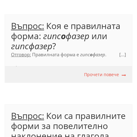
Въпрос:
Коя е правилната
форма:
гипс
о
фазер
или
гипсфазер
?
Отговор:
Правилната форма е
гипс
о
фазер
.
[...]
Официален правописен речник (2012), с. 210.
Прочети повече
Въпрос:
Кои са правилните
форми за повелително
наклонение на глагола