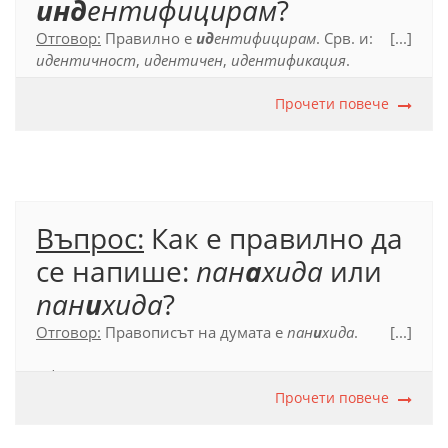
инд
ентифицирам
?
Отговор:
Правилно е
ид
ентифицирам
. Срв. и:
[...]
идентичност
,
идентичен
,
идентификация
.
Официален правописен речник (2012), с. 285.
Прочети повече
Въпрос:
Как е правилно да
се напише:
пан
а
хида
или
пан
и
хида
?
Отговор:
Правописът на думата е
пан
и
хида
.
[...]
Официален правописен речник (2012), с. 452.
Прочети повече