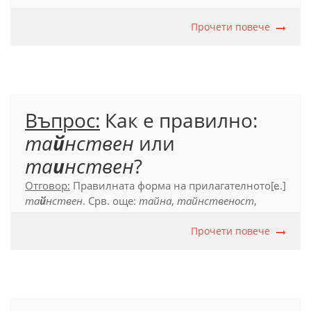
Официален правописен речник (2012), с. 279.
Прочети повече
Въпрос:
Как е правилно:
та
й
нствен
или
та
и
нствен
?
Отговор:
Правилната форма на прилагателното е
[...]
та
й
нствен
. Срв. още:
тайна
,
тайнственост
,
тайнство
.
Прочети повече
Официален правописен речник (2012), с. 609.