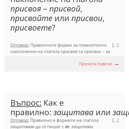
присвоя
–
присвой
,
присвойте
или
присвои
,
присвоете
?
Отговор:
Правилните форми за повелително
[...]
наклонение на глагола
присвоя
са
присвои
– за
ед.ч., и
присвоете
– за мн.ч.
Прочети повече
Официален правописен речник на българския
език. Глаголи (2016), с. 789.
Въпрос:
Как е
правилно:
защитава
или
защ
Отговор:
Правилно е формите на глагола
[...]
защитавам
да се пишат с
т
:
защитава.