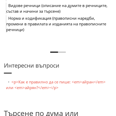
Видове речници (описание на думите в речниците,
състав и начини за търсене)
Норма и кодификация (правописни наредби,
промени в правилата и изданията на правописните
речници)
Интересни въпроси
<p>Как е правилно да се пише: <em>айран</em>
или <em>айрян?</em></p>
Търсене по дума или