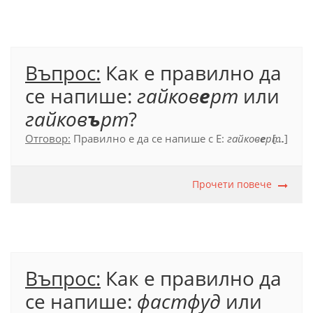
605.
Въпрос:
Как е правилно да
се напише:
гайков
е
рт
или
гайков
ъ
рт
?
Отговор:
Правилно е да се напише с Е:
гайков
е
рт
[...]
.
Физико-математическа и техническа
енцикопедия, т. 1 (1989), с. 472.
Прочети повече
Въпрос:
Как е правилно да
се напише:
фастфуд
или