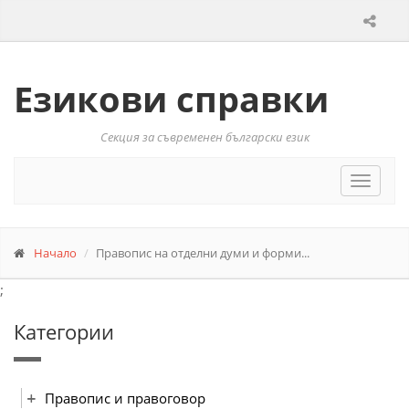
Езикови справки
Секция за съвременен български език
Toggle
navigat
Начало
Правопис на отделни думи и форми...
;
Категории
Правопис и правоговор