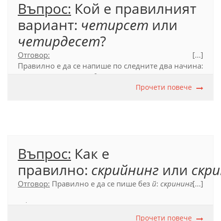
Въпрос:
Кой е правилният
вариант:
четирсет
или
четирдесет
?
Отговор:
[...]
Правилно е да се напише по следните два начина:
четиресет
и
четиридесет
. Препоръчителният
вариант е
четиресет
.
Прочети повече
Официален правописен речник (
2012
), с. 661.
Въпрос:
Как е
правилно:
скрийнинг
или
скр
Отговор:
Правилно е да се пише без
й
:
скрининг.
[...]
Официален правописен речник (2012), с. 580.
Прочети повече