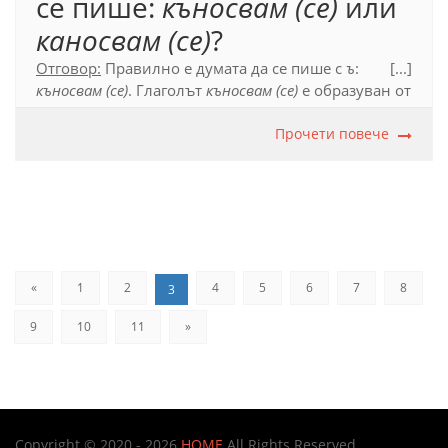
се пише:
къносвам (се)
или
каносвам (се)
?
Отговор:
Правилно е думата да се пише с
ъ
:
[...]
къносвам (се)
. Глаголът
къносвам (се)
е образуван от
съществителното име
къна
.
Прочети повече
Официален правописен речник (2012), с. 348.
«
1
2
4
5
6
7
8
3
9
10
11
»
Copyright © 2020 - 2026
HOME
All Rights Reserved