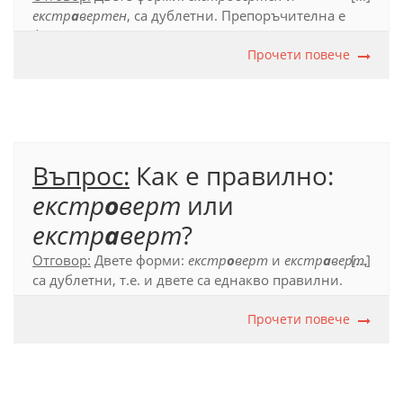
екстр
а
вертен
, са дублетни. Препоръчителна е
формата
екстр
о
вертен
.
Прочети повече
Официален правописен речник (2012), с. 251.
Въпрос:
Как е правилно:
екстр
о
верт
или
екстр
а
верт
?
Отговор:
Двете форми:
екстр
о
верт
и
екстр
а
верт
[...]
,
са дублетни, т.е. и двете са еднакво правилни.
Официален правописен речник (2012), с. 251.
Прочети повече