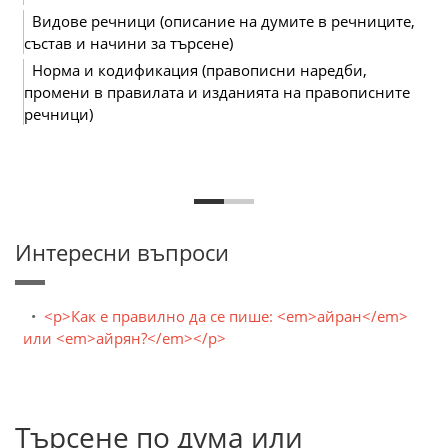
Видове речници (описание на думите в речниците,
състав и начини за търсене)
Норма и кодификация (правописни наредби,
промени в правилата и изданията на правописните
речници)
Интересни въпроси
<p>Как е правилно да се пише: <em>айран</em>
или <em>айрян?</em></p>
Търсене по дума или