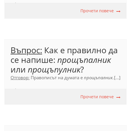
Официален правописен речник (2012), с. 435.
Прочети повече
Въпрос:
Как е правилно да
се напише:
прощъпалник
или
прощъпулник
?
Отговор:
Правописът на думата е
прощъпалник
.
[...]
Официален правописен речник (2012), с. 534.
Прочети повече