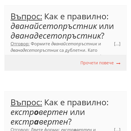
Въпрос:
Как е правилно:
дванайсетопръстник
или
дванадесетопръстник
?
Отговор:
Формите
дванайсетопръстник
и
[...]
дванадесетопръстник
са дублетни. Като
препоръчителна е означена по-кратката форма –
дванайсетопръстник
.
Прочети повече
Официален правописен речник (2012), с. 220.
Въпрос:
Как е правилно:
екстр
о
вертен
или
екстр
а
вертен
?
Отговор:
Двете форми:
екстр
о
вертен
и
[...]