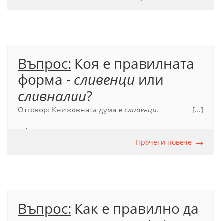
Въпрос:
Коя е правилната
форма -
сливенци
или
сливналии
?
Отговор:
Книжовната дума е
сливенци
.
[...]
Официален правописен речник (2012), с. 582.
Прочети повече
Въпрос:
Как е правилно да