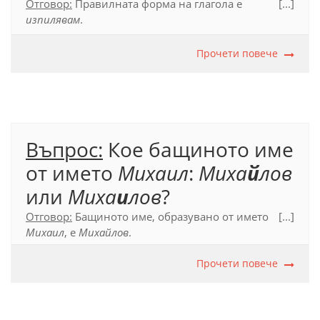
Отговор:
Правилната форма на глагола е
[...]
изпилявам
.
Официален правописен речник (2012), с. 293.
Прочети повече
Въпрос:
Кое бащиното име
от името
Михаил
:
Миха
й
лов
или
Миха
и
лов
?
Отговор:
Бащиното име, образувано от името
[...]
Михаил
, е
Михайлов
.
Прочети повече