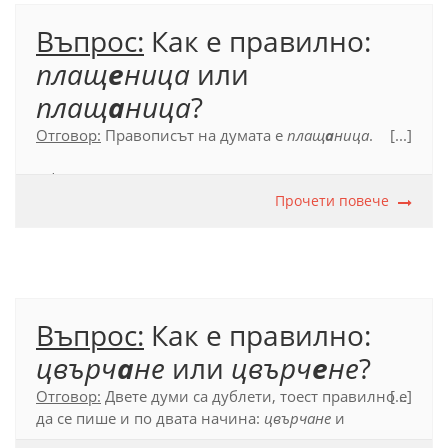
Въпрос:
Как е правилно:
плащ
е
ница
или
плащ
а
ница
?
Отговор:
Правописът на думата е
плащ
а
ница
.
[...]
Официален правописен речник (2012), с. 463.
Прочети повече
Въпрос:
Как е правилно:
цвърч
а
не
или
цвърч
е
не
?
Отговор:
Двете думи са дублети, тоест правилно е
[...]
да се пише и по двата начина:
цвърчане
и
цвърчене
.