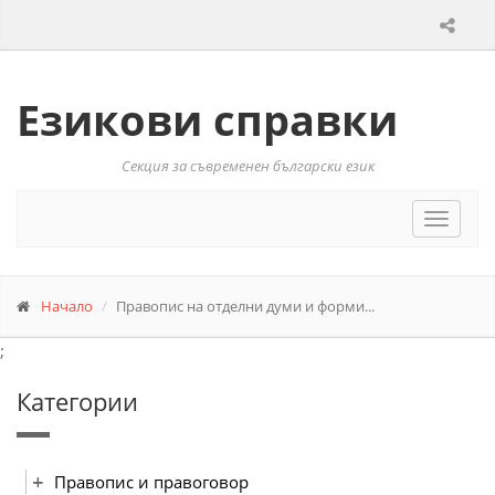
Езикови справки
Секция за съвременен български език
Toggle
navigat
Начало
Правопис на отделни думи и форми...
;
Категории
Правопис и правоговор