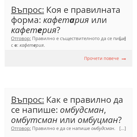
Въпрос:
Коя е правилната
форма:
кафет
а
рия
или
кафет
е
рия
?
Отговор:
Правилно е съществителното да се пише
[...]
с
е
:
кафет
е
рия
.
Официален правописен речник (2012), с. 318.
Прочети повече
Въпрос:
Как е правилно да
се напише:
омбудсман
,
омбутсман
или
омбуцман
?
Отговор:
Правилно е да се напише
омбудсман
.
[...]