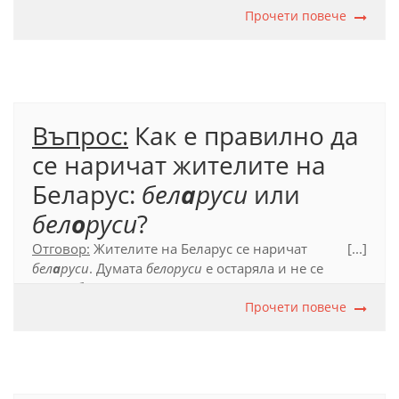
Прочети повече
Официален правописен речник (2012), с. 655.
Въпрос:
Как е правилно да
се наричат жителите на
Беларус:
бел
а
руси
или
бел
о
руси
?
Отговор:
Жителите на Беларус се наричат
[...]
бел
а
руси
. Думата
белоруси
е остаряла и не се
употребява в книжовния език.
Прочети повече
Официален правописен речник (2012), с. 172.