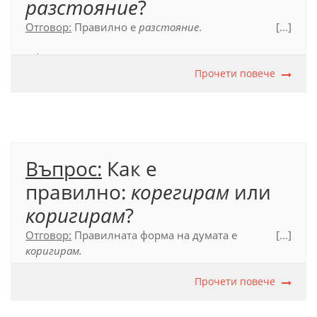
разстояние
?
Отговор:
Правилно е
разстояние
.
[...]
Официален правописен речник (2012), с. 548.
Прочети повече
Въпрос:
Как е
правилно:
корегирам
или
коригирам
?
Отговор:
Правилната форма на думата е
[...]
коригирам.
Официален правописен речник (2012), с. 338.
Прочети повече