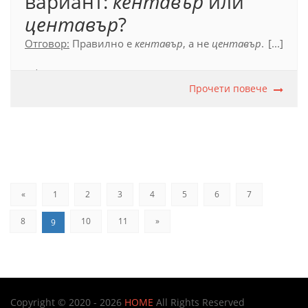
вариант:
кентавър
или
центавър
?
Отговор:
Правилно е
кентавър
, а не
центавър
.
[...]
Официален правописен речник (2012), с. 320
Прочети повече
«
1
2
3
4
5
6
7
8
10
11
»
9
Copyright © 2020 - 2026
HOME
All Rights Reserved