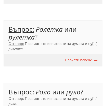
Въпрос:
Ролетка
или
рулетка
?
Отговор:
Правилното изписване на думата е с
у
[...]
:
рулетка
.
Официален правописен речник (2012), с. 561
Прочети повече
Въпрос:
Роло
или
руло
?
Отговор:
Правилното изписване на думата е с
у
[...]
:
руло
.