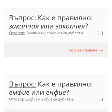
Въпрос:
Как е правилно:
закопчая
или
закопчея
?
Отговор:
Закопчая
и
закопчея
са дублети.
[...]
Официален правописен речник (2012), с. 269
Прочети повече
Въпрос:
Как е правилно:
емфие
или
енфие
?
Отговор:
Емфие
и
енфие
са дублети.
[...]
Официален правописен речник (2012), с. 255