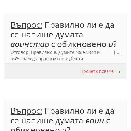
Въпрос:
Правилно ли е да
се напише думата
воинство
с обикновено
и
?
Отговор:
Правилно е. Думите
воинство
и
[...]
войнство
да правописни дублети.
Официален правописен речник (2012), с. 197.
Прочети повече
Въпрос:
Правилно ли е да
се напише думата
воин
с
обикновено
и
?