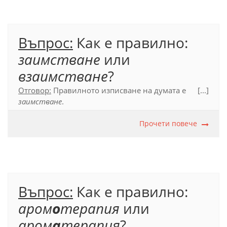
Официален правописен речник на българския
език (2012), с. 674.
Въпрос:
Как е правилно:
заимстване
или
взаимстване
?
Отговор:
Правилното изписване на думата е
[...]
заимстване
.
Официален правописен речник (2012), с. 268
Прочети повече
Въпрос:
Как е правилно:
аром
о
терапия
или
аром
а
терапия
?