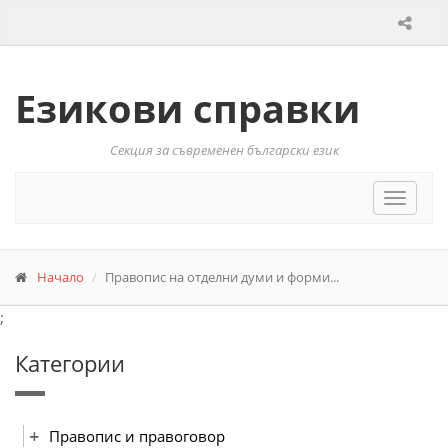
Езикови справки
Секция за съвременен български език
Toggle
navigat
Начало
Правопис на отделни думи и форми...
;
Категории
Правопис и правоговор