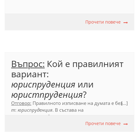
Официален правописен речник
(2012), с. 561
Прочети повече
Въпрос:
Кой е правилният
вариант:
юриспруденция
или
юристпруденция
?
Отговор:
Правилното изписване на думата е без
[...]
т
:
юриспруденция
. В състава на
думата
юриспруденция
не участва
съществителното име
юрист
; срв. и думите
Прочети повече
юрисконсулт
,
юрисдикция
.