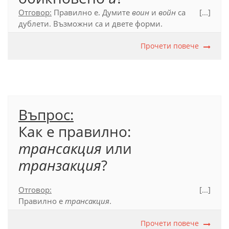
Отговор:
Правилно е. Думите
воин
и
войн
са
[...]
дублети. Възможни са и двете форми.
Официален правописен речник (2012), с. 197.
Прочети повече
Въпрос:
Как е правилно:
трансакция
или
транзакция
?
Отговор:
[...]
Правилно е
трансакция
.
Официален правописен речник (2012), с. 620.
Прочети повече