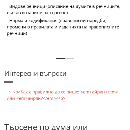
Видове речници (описание на думите в речниците,
състав и начини за търсене)
Норма и кодификация (правописни наредби,
промени в правилата и изданията на правописните
речници)
Интересни въпроси
<p>Как е правилно да се пише: <em>айран</em>
или <em>айрян?</em></p>
Търсене по дума или