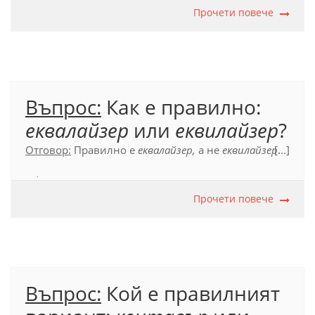
Прочети повече
Въпрос:
Как е правилно:
еквалайзер
или
еквилайзер
?
Отговор:
Правилно е
еквалайзер,
а не
еквилайзер
[...]
.
Официален правописен речник (2012), с. 249
Прочети повече
Въпрос:
Кой е правилният