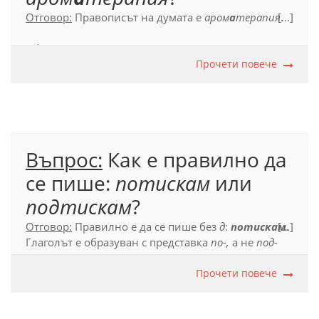
Отговор:
Правописът на думата е
аром
а
терапия
[...]
.
Официален правописен речник (2012), с. 160.
Прочети повече
Въпрос:
Как е правилно да
се пише:
потискам
или
подтискам
?
Отговор:
Правилно е да се пише без
д
:
потискам
[...]
.
Глаголът е образуван с представка
по-,
а не
под-
(срв. и
похлупвам
,
потапям, покривам
и др. под.).
Прочети повече
Официален правописен речник на българския
език (2012), с. 502.