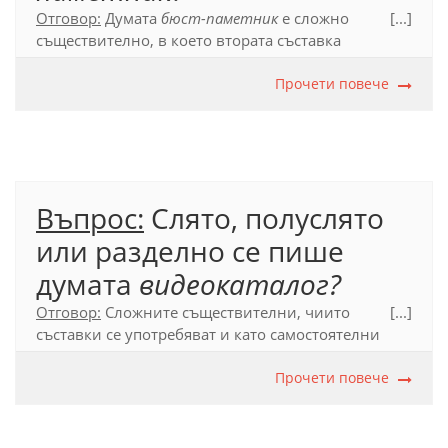
Отговор:
Думата
бюст-паметник
е сложно
[...]
съществително, в което втората съставка
пояснява първата. В тези случаи сложната дума се
пише полуслято -
бюст-паметник
Прочети повече
.
Официален правописен речник (2012), т. 54.1.1.
Въпрос:
Слято, полуслято
или разделно се пише
думата
видеокаталог?
Отговор:
Сложните съществителни, чиито
[...]
съставки се употребяват и като самостоятелни
думи, се допуска да се пишат освен слято и
разделно:
видеокаталог
и
видео
каталог.
Прочети повече
Официален правописен речник (2012), т. 53.4.1.1.