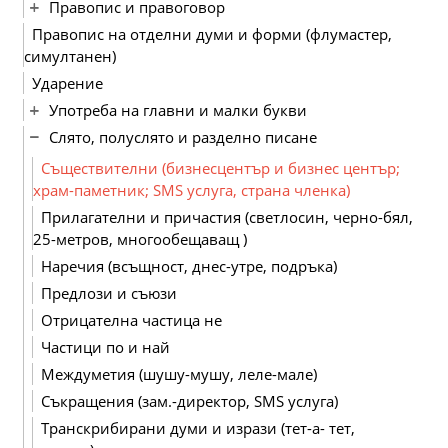
Правопис и правоговор
Правопис на отделни думи и форми (флумастер,
симултанен)
Ударение
Употреба на главни и малки букви
Слято, полуслято и разделно писане
Съществителни (бизнесцентър и бизнес център;
храм-паметник; SMS услуга, страна членка)
Прилагателни и причастия (светлосин, черно-бял,
25-метров, многообещаващ )
Наречия (всъщност, днес-утре, подръка)
Предлози и съюзи
Отрицателна частица не
Частици по и най
Междуметия (шушу-мушу, леле-мале)
Съкращения (зам.-директор, SMS услуга)
Транскрибирани думи и изрази (тет-а- тет,