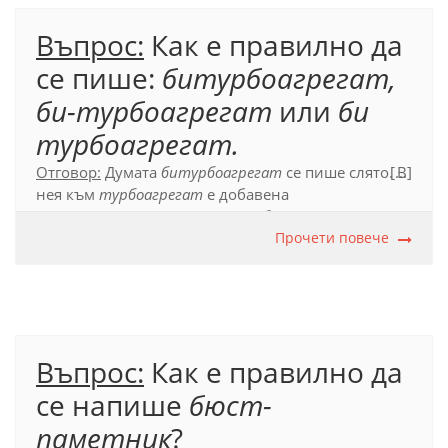
Въпрос:
Как е правилно да
се пише:
битурбоагрегат,
би-турбоагрегат
или
би
турбоагрегат.
Отговор:
Думата
битурбоагрегат
се пише слято. В
[...]
нея към
турбоагрегат
е добавена
конкретизиращата съставката
би-
,
която е част от
сложната дума.
Прочети повече
Официален правописен речник на българския
език (2012).
Слято писане
, с. 51.
Въпрос:
Как е правилно да
се напише
бюст-
паметник
?