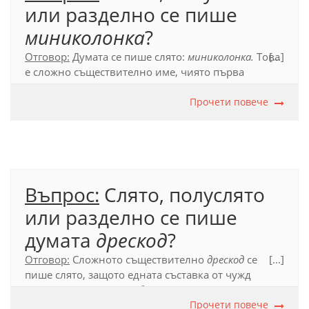
или разделно се пише
миниколонка
?
Отговор:
Думата се пише слято:
миниколонка.
Това
[...]
е сложно съществително име, чиято първа
съставка
мини
е подчинена и е съкратено
прилагателно име.
Прочети повече
Официален правописен речник (2012), т. 53.5.
Въпрос:
Слято, полуслято
или разделно се пише
думата
дрескод
?
Отговор:
Сложното съществително
дрескод
се
[...]
пише слято, защото едната съставка от чужд
произход не се употребява самостоятелно в езика
и подчинената основа е съществително, свързано
Прочети повече