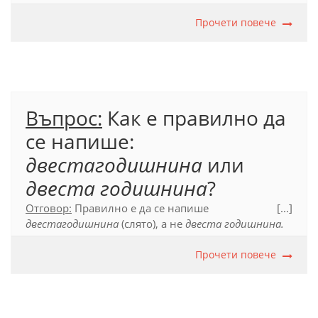
Официален правописен речник (2012), т. 53.4.1.1.
Прочети повече
Въпрос:
Как е правилно да
се напише:
двестагодишнина
или
двеста годишнина
?
Отговор:
Правилно е да се напише
[...]
двестагодишнина
(слято), а не
двеста годишнина.
Това е сложно съществително име, в което
подчинената основа е числително бройно име,
Прочети повече
което е свързано с главната без съединителна
гласна.
Официален правописен речник (2012), т. 53.3.