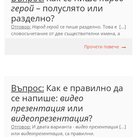
герой
– полуслято или
разделно?
Отговор:
Народ герой
се пише разделно. Това е
[...]
словосъчетание от две съществителни имена, а
не сложна дума и първото може да се членува:
народът герой
.
Прочети повече
Официален правописен речник (2012), т. 55.1.
Въпрос:
Как е правилно да
се напише:
видео
презентация
или
видеопрезентация
?
Отговор:
И двата варианта -
видео презентация
[...]
или
видеопрезентация
, са правилни.