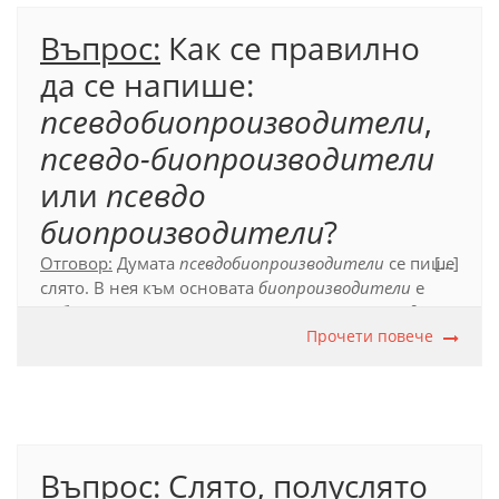
език (2012), т. 53.5;
Слято писане
, с. 51.
Въпрос:
Как се правилно
да се напише:
псевдобиопроизводители
,
псевдо-биопроизводители
или
псевдо
биопроизводители
?
Отговор:
Думата
псевдобиопроизводители
се пише
[...]
слято. В нея към основата
биопроизводители
е
добавена конкретизиращата съставката
псевдо-
,
която е част от сложната дума. Съставките
Прочети повече
био-
и
псевдо-
не са се наложили като самостоятелни
думи в книжовния език.
Официален правописен речник на българския
език (2012), т. 53.4.1;
Слято писане
, с. 51.
Въпрос:
Слято, полуслято