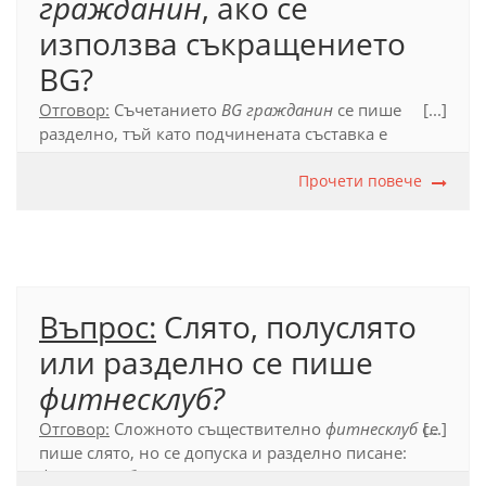
гражданин
, ако се
използва съкращението
BG?
Отговор:
Съчетанието
BG гражданин
се пише
[...]
разделно, тъй като подчинената съставка е
съкращение.
Прочети повече
Официален правописен речник (2012), т. 53.5.2.
Въпрос:
Слято, полуслято
или разделно се пише
фитнесклуб?
Отговор:
Сложното съществително
фитнесклуб
се
[...]
пише слято, но се допуска и разделно писане:
фитнес клуб
. Съставките, които го изграждат, са от