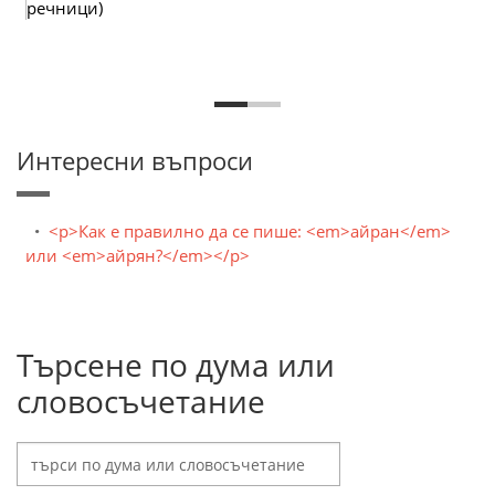
речници)
Интересни въпроси
<p>Как е правилно да се пише: <em>айран</em>
или <em>айрян?</em></p>
Търсене по дума или
словосъчетание