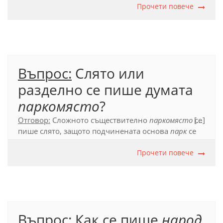
чужд произход и се употребяват като
Прочети повече
самостоятелни думи
.
В такива случаи се допуска и
разделно писане.
Официален правописен речник (2012), т. 53.4., т.
53.4.1.1.
Въпрос:
Слято или
разделно се пише думата
паркомясто
?
Отговор:
Сложното съществително
паркомясто
се
[...]
пише слято, защото подчинената основа
парк
се
свързва с главната
място
посредством
съединителна гласна о.
Прочети повече
Официален правописен речник (2012), т. 53.1.
Въпрос:
Как се пише
народ