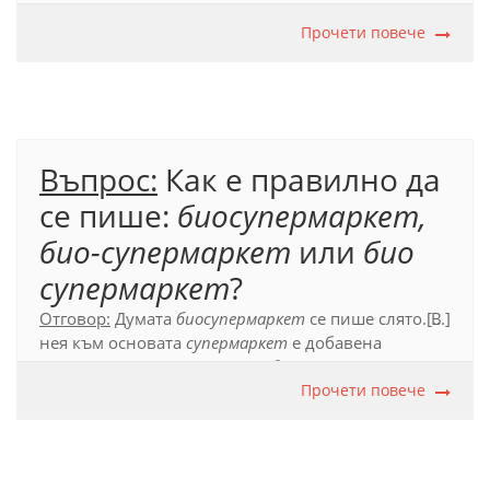
отделни думи (първата от тях може да се изменя
граматически
:
еленът
лопатар,
Прочети повече
елените
лопатари
).
Официален правописен речник на българския
език (2012), т. 54.1.2; 55.1.
Въпрос:
Как е правилно да
се пише:
биосупермаркет,
био-супермаркет
или
био
супермаркет
?
Отговор:
Думата
биосупермаркет
се пише слято. В
[...]
нея към основата
супермаркет
е добавена
конкретизиращата съставка
био-
,
която е част от
сложната дума. Съставката
био-
представлява
Прочети повече
съкратено прилагателно име и не се е наложила
като самостоятелна дума в книжовния език.
Официален правописен речник на българския