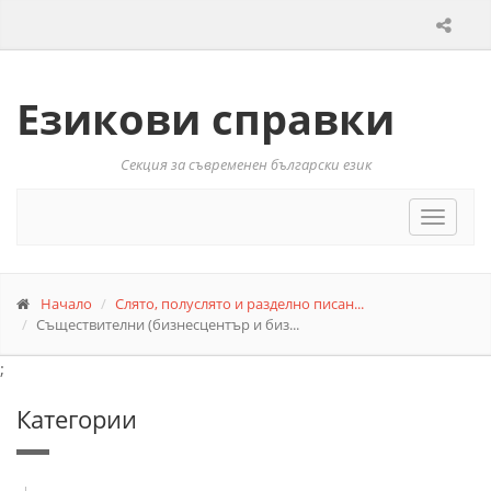
Езикови справки
Секция за съвременен български език
Toggle
navigat
Начало
Слято, полуслято и разделно писан...
Съществителни (бизнесцентър и биз...
;
Категории