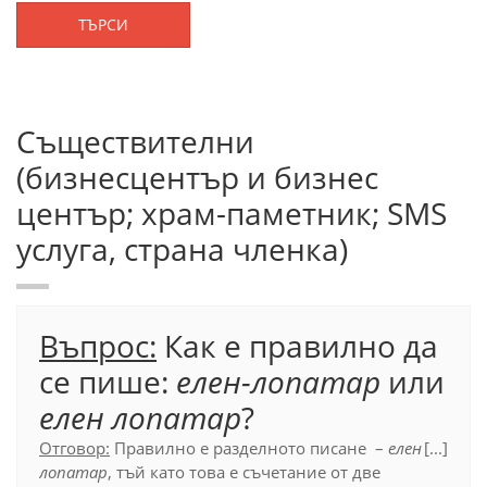
ТЪРСИ
Съществителни
(бизнесцентър и бизнес
център; храм-паметник; SMS
услуга, страна членка)
Въпрос:
Как е правилно да
се пише:
е
лен-лопатар
или
елен лопатар
?
Отговор:
Правилно е разделното писане –
елен
[...]
лопатар
, тъй като това е съчетание от две