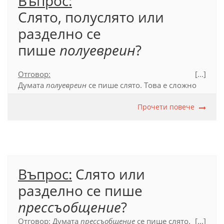
Въпрос:
Слято, полуслято или
разделно се
пише
полуевреин
?
Отговор:
[...]
Думата
полуевреин
се пише слято. Това е сложно
съществително, в което първата съставка
полу
-
(наречие) пояснява втората съставка и двете са
Прочети повече
свързани с гласната
у
, която играе ролята на
съединителна гласна. Подобни са думите
полуокръжност
,
полуфиналист
и др.
Официален правописен речник (2012), т. 53.1.
Въпрос:
Слято или
разделно се пише
прессъобщение
?
Отговор:
Думата
прессъобщение
се пише слято.
[...]