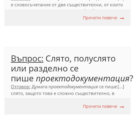
е словосъчетание от две съществителни, от които
се членува първото:
планетата джудже
.
Прочети повече
Официален правописен речник (2012), т. 55.1.
Въпрос:
Слято, полуслято
или разделно се
пише
проектодокументация
?
Отговор:
Думата
проектодокументация
се пише
[...]
слято, защото това е сложно съществително, в
което подчинената основа е съкратено
прилагателно (
проектна
).
Прочети повече
Официален правописен речник (2012), т. 53.5.