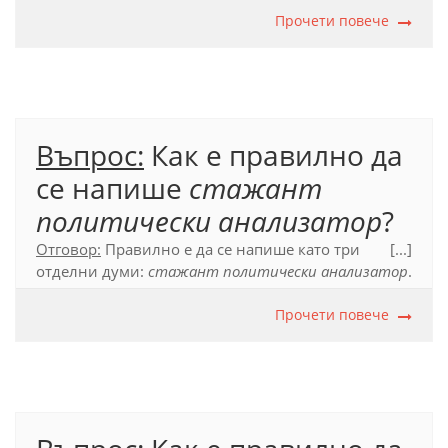
словосъчетание от две съществителни, а не
Прочети повече
сложна дума.
​Официален правописен речник (2012), т. 55.1.
Въпрос:
Как е правилно да
се напише
стажант
политически анализатор
?
Отговор:
Правилно е да се напише като три
[...]
отделни думи:
стажант политически анализатор
.
Официален правописен речник (2012), т. 54.1.5.
Прочети повече