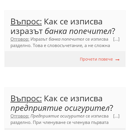
Въпрос:
Как се изписва
изразът
банка попечител
?
Отговор:
Изразът
банка попечител
се изписва
[...]
разделно. Това е словосъчетание, а не сложна
дума, тъй като при членуване се членува първата
съставка.
Прочети повече
​Официален правописен речник (2012), т. 55.1.
Въпрос:
Как се изписва
предприятие осигурител
?
Отговор:
П
редприятие осигурител
се изписва
[...]
разделно. При членуване се членува първата
съставка, което означава, че е налице