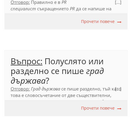
Отговор:
Правилно е в
PR
[...]
специалист
съкращението
PR
да се напише на
латиница и разделно от
специалист.
Съчетанията,
в които подчинената част е съкращение, се пишат
Прочети повече
разделно:
АГ отделение, PVC дограма.
Официален правописен речник (2012), т. 53.5.2.
Въпрос:
Полуслято или
разделно се пише
град
държава
?
Отговор:
Град държава
се пише разделно, тъй като
[...]
това е словосъчетание от две съществителни,
първото от които може да се членува:
градът
държава
.
Прочети повече
Официален правописен речник (2012), т. 55.1.