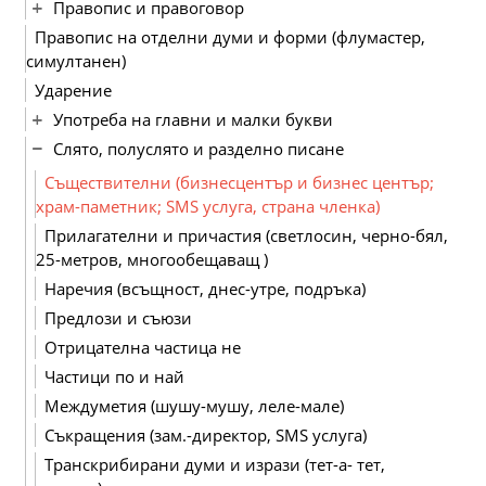
Правопис и правоговор
Правопис на отделни думи и форми (флумастер,
симултанен)
Ударение
Употреба на главни и малки букви
Слято, полуслято и разделно писане
Съществителни (бизнесцентър и бизнес център;
храм-паметник; SMS услуга, страна членка)
Прилагателни и причастия (светлосин, черно-бял,
25-метров, многообещаващ )
Наречия (всъщност, днес-утре, подръка)
Предлози и съюзи
Отрицателна частица не
Частици по и най
Междуметия (шушу-мушу, леле-мале)
Съкращения (зам.-директор, SMS услуга)
Транскрибирани думи и изрази (тет-а- тет,