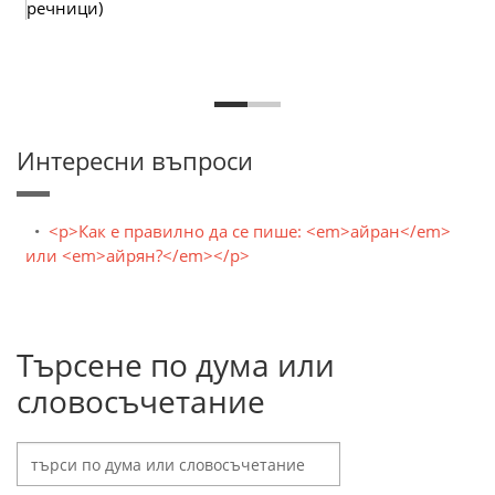
речници)
Интересни въпроси
<p>Как е правилно да се пише: <em>айран</em>
или <em>айрян?</em></p>
Търсене по дума или
словосъчетание