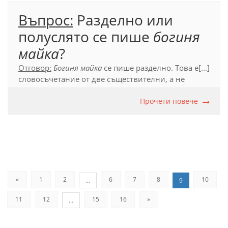
Въпрос:
Разделно или
полуслято се пише
богиня
майка
?
Отговор:
Богиня майка
се пише разделно. Това е
[...]
словосъчетание от две съществителни, а не
сложна дума, защото първото може да се членува:
богинята майка
.
Прочети повече
Официален правописен речник (2012 ), т. 55.1.
«
1
2
6
7
8
10
...
9
11
12
15
16
»
...