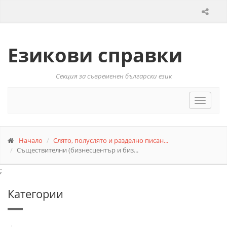
Езикови справки
Секция за съвременен български език
Toggle
navigat
Начало
Слято, полуслято и разделно писан...
Съществителни (бизнесцентър и биз...
;
Категории