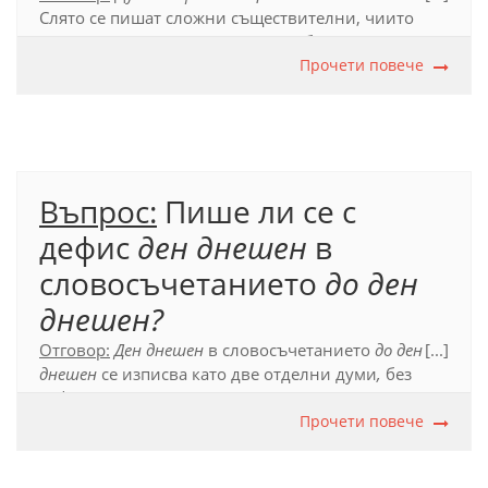
Слято се пишат сложни съществителни, чиито
съставки (първата или и двете) обикновено са от
чужд произход и не се употребяват като
Прочети повече
самостоятелни думи в езика.
Официален правописен речник (2012), 53.4.1.; с.
517.
Въпрос:
Пише ли се с
дефис
ден днешен
в
словосъчетанието
до ден
днешен?
Отговор:
Ден днешен
в словосъчетанието
д
о ден
[...]
днешен
се изписва като две отделни думи
,
без
дефис
.
Това не е сложна дума, а словосъчетание
от съществително и прилагателно с инверсия.
Прочети повече