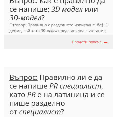
Въпрос:
Как е правилно да
се напише:
3D модел
или
3D-модел
?
Отговор:
Правилно е разделното изписване, без
[...]
дефис, тъй като
3D модел
представялва
съчетание,
в което подчинената част е съкращение.
Прочети повече
Официален правописен речник (2012), т. 53.5.2.
Въпрос:
Правилно ли е да
се напише
PR специалист
,
като
PR
е на латиница и се
пише разделно
от
специалист
?