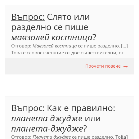
Въпрос:
Слято или
разделно се пише
мавзолей костница
?
Отговор:
Мавзолей костница
се пише разделно.
[...]
Това е словосъчетание от две съществителни, от
които се членува първото:
мавзолеят костница.
Прочети повече
Официален правописен речник (2012), т. 55.1.
Въпрос:
Как е правилно:
планета джудже
или
планета-джудже
?
Отговор:
Планета джудже
се пише разделно. Това
[...]