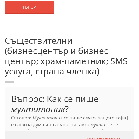
ТЪРСИ
Съществителни
(бизнесцентър и бизнес
център; храм-паметник; SMS
услуга, страна членка)
Въпрос:
Как се пише
мултитоник
?
Отговор:
Мултитоник
се пише слято, защото това
[...]
е сложна дума и първата съставка
мулти
не се
употребява като самостоятелна дума в българския
език.