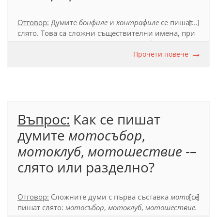
Отговор:
Думите
бонфиле
и
контрафиле
се пишат
[...]
слято. Това са сложни съществителни имена, при
които първата съставка не се употребява като
самостоятелна дума (в това значение).
Прочети повече
Официален правописен речник на българския
език (2012), т. 53.4.1.
Въпрос:
Как се пишат
думите
мотосъбор
,
мотоклуб
,
мотошествие
-–
слято или разделно?
Отговор:
Сложните думи с първа съставка
мото
[...]
се
пишат слято:
мотосъбор
,
мотоклуб
,
мотошествие.