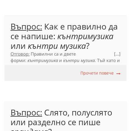
Официален правописен речник (2012), т. 53.4.1; с.
631.
Въпрос:
Как е правилно да
се напише:
кънтримузика
или
кънтри музика
?
Отговор:
Правилни са и двете
[...]
форми:
кънтримузика
и
кънтри музика
. Тъй като и
двете съставки са от чужд произход и се
употребяват и като самостоятелни думи в
Прочети повече
българския език, се допуска както слятото, така и
разделното писане.
Официален правописен речник (2012), т. 53.4.1.1.
Въпрос:
Слято, полуслято
или разделно се пише