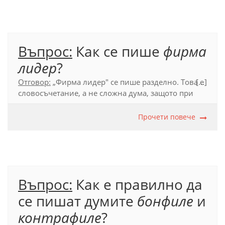
Въпрос:
Как се пише
фирма
лидер
?
Отговор:
„
Фирма лидер"
се пише разделно. Това е
[...]
словосъчетание, а не сложна дума, защото при
членуване се променя първата от двете думи:
фирмата лидер
.
Прочети повече
Официален правописен речник (2012), т. 55.1.
Въпрос:
Как е правилно да
се пишат думите
бонфиле
и
контрафиле
?