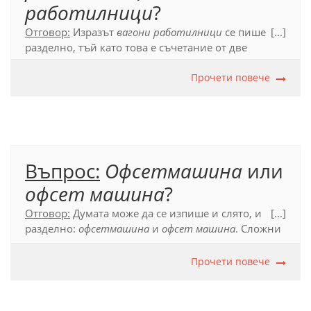
работилници
?
Отговор:
Изразът
вагони работилници
се пише
[...]
разделно, тъй като това е съчетание от две
отделни съществителни и първото от тях може да
се променя:
вагони работилници
Прочети повече
(за разлика от
напр.
вагон-ресторанти
).
Официален правописен речник (2012), т. 54.1.2; т.
55.1.
Въпрос:
Офсетмашина
или
офсет машина
?
Отговор:
Думата може да се изпише и слято, и
[...]
разделно:
офсетмашина
и
офсет машина
. Сложни
съществителни, чиито съставки (първата или
двете) са от чужд произход и се употребяват и
Прочети повече
като самостоятелни думи, може да се пишат и
слято, и разделно.