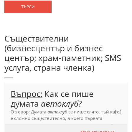
ТЪРСИ
Съществителни
(бизнесцентър и бизнес
център; храм-паметник; SMS
услуга, страна членка)
Въпрос:
Как се пише
думата
автоклуб
?
Отговор:
Думата
автоклуб
се пише слято, тъй като
[...]
е сложно съществително, в което първата
съставка
авто-
пояснява втората съставка
клуб
.
Тъй като първата съставка не е самостоятелна