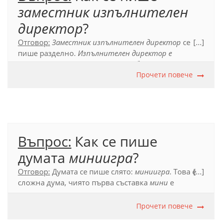
заместник изпълнителен
директор
?
Отговор:
Заместник изпълнителен директор
се
[...]
пише разделно.
Изпълнителен директор е
словосъчетание
, пред което е добавена думата
заместник.
Прочети повече
Официален правописе речник (2012), т. 54.1.5.
Въпрос:
Как се пише
думата
миниигра
?
Отговор:
Думата се пише слято:
миниигра
. Това е
[...]
сложна дума, чиято първа съставка
мини
е
подчинена и е съкратено прилагателно име.
Прочети повече
Официален правописен речник (2012), т. 53.5.