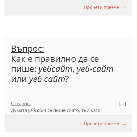
Официален правописен речник (2012), т. 53.5.
Прочети повече
Въпрос:
Как е правилно да се
пише:
уебсайт
,
уеб-сайт
или
уеб сайт
?
Отговор:
[...]
Думата
уебсайт
се пише слято, тъй като
представлява сложно съществително име, при
което първата съставка
уеб
пояснява втората и не
Прочети повече
се употребява като самостоятелна дума в езика.