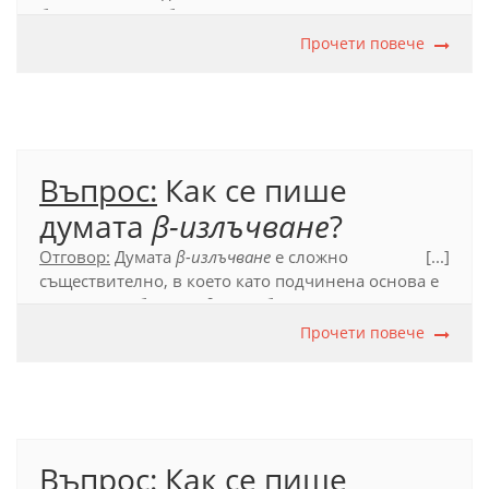
буквата
α
, и трябва да се пише полуслято.
Прочети повече
Официален правописен речник (2012), т. 53.4.2; т.
54.1.8.
Въпрос:
Как се пише
думата
β-излъчване
?
Отговор:
Думата
β-излъчване
е сложно
[...]
съществително, в което като подчинена основа е
използвана буквата
β
, и трябва да се пише
полуслято.
Прочети повече
Официален правописен речник (2012), т. 53.4.2; т.
54.1.8.
Въпрос:
Как се пише