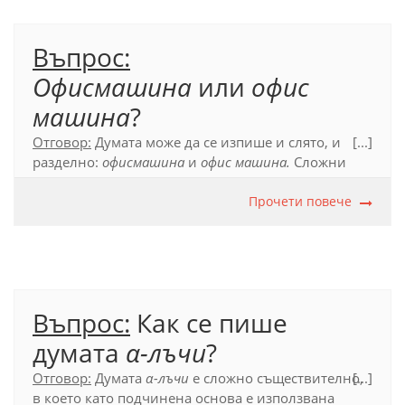
Официален правописен речник (2012), т. 53.4.1.1;
т. 55.2.
Въпрос:
Офисмашина
или
офис
машина
?
Отговор:
Думата може да се изпише и слято, и
[...]
разделно:
офисмашина
и
офис машина.
Сложни
съществителни, чиито съставки (първата или
двете) са от чужд произход и се употребяват и
Прочети повече
като самостоятелни думи, може да се пишат и
слято, и разделно.
Официален правописен речник (2012), т. 53.4.1.1;
т. 55.2.
Въпрос:
Как се пише
думата
α-лъчи
?
Отговор:
Думата
α-лъчи
е сложно съществително,
[...]
в което като подчинена основа е използвана