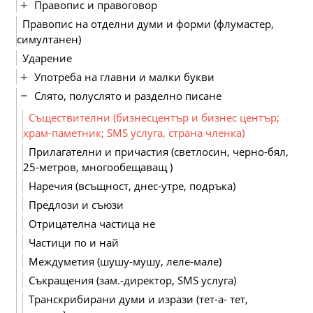
Правопис и правоговор
Правопис на отделни думи и форми (флумастер,
симултанен)
Ударение
Употреба на главни и малки букви
Слято, полуслято и разделно писане
Съществителни (бизнесцентър и бизнес център;
храм-паметник; SMS услуга, страна членка)
Прилагателни и причастия (светлосин, черно-бял,
25-метров, многообещаващ )
Наречия (всъщност, днес-утре, подръка)
Предлози и съюзи
Отрицателна частица не
Частици по и най
Междуметия (шушу-мушу, леле-мале)
Съкращения (зам.-директор, SMS услуга)
Транскрибирани думи и изрази (тет-а- тет,