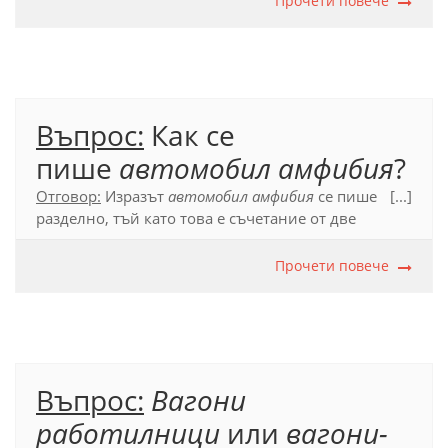
Прочети повече
дума в българския език, а е съкратено
прилагателно (
автомобилен
), разделно писане в
този случай не се допуска.
Официален правописен речник (2012), т. 53.5.
Въпрос:
Как се
пише
автомобил амфибия
?
Отговор:
Изразът
автомобил амфибия
се пише
[...]
разделно, тъй като това е съчетание от две
отделни съществителни и първото от тях може да
се променя:
автомобилът амфибия, автомобили
Прочети повече
амфибии
(за разлика от напр.
кандидат-студенти,
вагон-ресторанти
и под.).
Официален правописен речник (2012), т. 54.1.2; т.
55.1.
Въпрос:
Вагони
работилници
или
вагони-