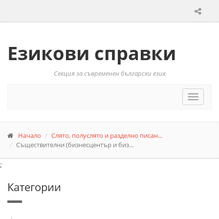
Езикови справки
Секция за съвременен български език
Toggle
navigat
Начало
Слято, полуслято и разделно писан...
Съществителни (бизнесцентър и биз...
;
Категории