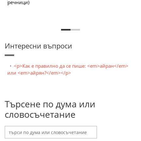
речници)
Интересни въпроси
<p>Как е правилно да се пише: <em>айран</em>
или <em>айрян?</em></p>
Търсене по дума или
словосъчетание